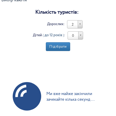
Вибір каюти
Кількість туристів:
Дорослих:
2
Дітей
(
до 12 років
)
:
0
Підібрати
Ми вже майже закінчили
зачекайте кілька секунд ...