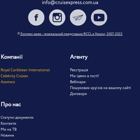
info@cruisexpress.com.ua
©
Експрес-вояж - генеральний представник RCCL в Україні, 2007-2022
Компанії
Агенту
Royal Caribbean International
Реєстрація
Celebrity Cruises
Ми їдемо в гості!
Azamara
Вебінари
Пошуковик круїзів на вашому сайті
Договори
Про нас
Статутні документи
Контакти
Ми на ТВ
Новини