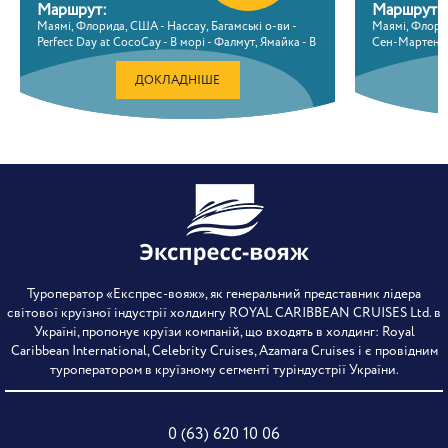
Маршрут:
Маршрут:
Маямі, Флорида, США - Нассау, Багамські о-ви -
Маямі, Флорид
Perfect Day at CocoCay - В морі - Фалмут, Ямайка - В
Сен-Мартен - 
морі - В морі - Маямі, Флорида, США
Пуерто-плата,
Маямі, Флор
ДОКЛАДНІШЕ
Туроператор «Експрес-вояж», як генеральний представник лідера
світової круїзної індустрії холдингу ROYAL CARIBBEAN CRUISES Ltd. в
Україні, пропонує круїзи компаній, що входять в холдинг: Royal
Caribbean International, Celebrity Cruises, Azamara Cruises і є провідним
туроператором в круїзному сегменті туріндустрії України.
0 (63) 620 10 06