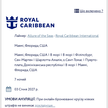
Що включено ?
Лайнер:
Allure of the Seas
-
Royal Caribbean International
Маямі, Флорида, США
Маямі, Флорида, США | В морі | В морі | Філіпсбург,
Сен-Мартен | Шарлотта-Амалія, о.Сент-Томас | Пуерто-
плата, Домініканська республіка | В морі | Маямі,
Флорида, США
7 ночей
03 Січня 2027 р.
УМОВИ АНУЛЯЦІЇ:
При онлайн бронюванні круїзу ніяких
штрафів не виникає
докладніше...