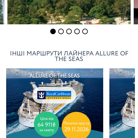
ІНШІ МАРШРУТИ ЛАЙНЕРА ALLURE OF
THE SEAS
ALLURE OF THE SEAS
A
Ціна від
Початок круїзу
64 911₴
29.11.2026
за каюту