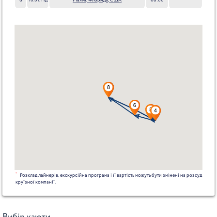
8
10.01. Нд
Маямі, Флорида, США
06:00
*
Розклад лайнерів, екскурсійна програма і її вартість можуть бути змінені на розсуд
круїзної компанії.