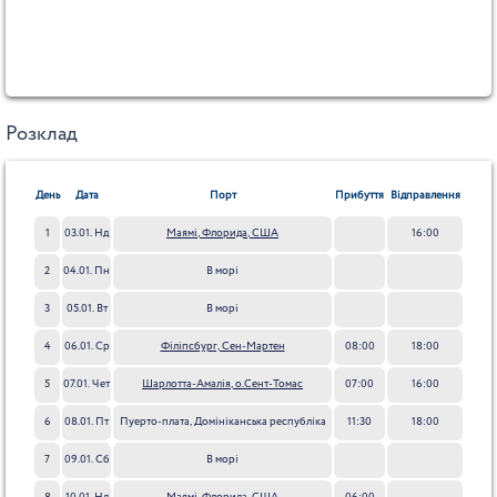
Розклад
День
Дата
Порт
Прибуття
Відправлення
1
03.01. Нд
Маямі, Флорида, США
16:00
2
04.01. Пн
В морі
3
05.01. Вт
В морі
4
06.01. Ср
Філіпсбург, Сен-Мартен
08:00
18:00
5
07.01. Чет
Шарлотта-Амалія, о.Сент-Томас
07:00
16:00
6
08.01. Пт
Пуерто-плата, Домініканська республіка
11:30
18:00
7
09.01. Сб
В морі