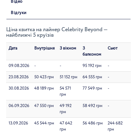
Відео
Відгуки
Ціна квитка на лайнер Celebrity Beyond —
найближчі 5 круїзів
Дата
Внутрішня
З вікном
З
Сьют
балконом
09.08.2026
-
-
95 192 грн
-
23.08.2026
50 423 грн
51 152 грн
64 555 грн
-
30.08.2026
48 189 грн
54 571
77 549 грн
-
грн
06.09.2026
47 550 грн
49 192
58 492 грн
-
грн
13.09.2026
45 544 грн
47 642
56 486 грн
244 682
грн
грн