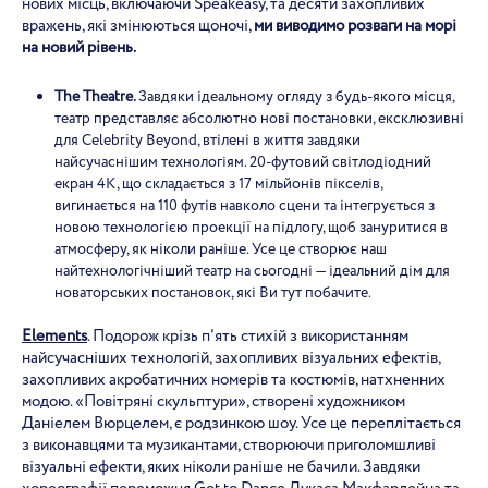
нових місць, включаючи Speakeasy, та десяти захопливих
вражень, які змінюються щоночі,
ми виводимо розваги на морі
на новий рівень.
The Theatre.
Завдяки ідеальному огляду з будь-якого місця,
театр представляє абсолютно нові постановки, ексклюзивні
для Celebrity Beyond, втілені в життя завдяки
найсучаснішим технологіям. 20-футовий світлодіодний
екран 4K, що складається з 17 мільйонів пікселів,
вигинається на 110 футів навколо сцени та інтегрується з
новою технологією проекції на підлогу, щоб зануритися в
атмосферу, як ніколи раніше. Усе це створює наш
найтехнологічніший театр на сьогодні — ідеальний дім для
новаторських постановок, які Ви тут побачите.
Elements
. Подорож крізь п'ять стихій з використанням
найсучасніших технологій, захопливих візуальних ефектів,
захопливих акробатичних номерів та костюмів, натхненних
модою. «Повітряні скульптури», створені художником
Даніелем Вюрцелем, є родзинкою шоу. Усе це переплітається
з виконавцями та музикантами, створюючи приголомшливі
візуальні ефекти, яких ніколи раніше не бачили. Завдяки