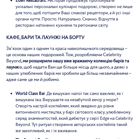
Eden Restaurant
. Ресторан продовжує пропонувати
унікальні персональні кулінарні подорожі, створені не лише
для того, щоб потішити Ваші смакові рецептори, а й усі інші
органи чуття. Просто. Натурально. Смачно. Відчуття в
ресторані натхненні кухнями та регіонами світу.
КАФЕ, БАРИ ТА ЛАУНЖІ НА БОРТУ
Зв'язок один з одним та краса навколишнього середовища –
це основа наших подорожей. Тож, розробляючи Celebrity
Beyond
, ми розширили нашу вже вражаючу колекцію барів та
лаунж
ів, щоб надати Вам ще більше місць для цього, а деякі з
наших улюблених барів ми зробили ще більш незвичайними –
адже саме це ми й робимо.
World Class Bar
. Де вишукані напої так само важливі, як і
вишукана їжа. Вирушаєте на незабутній вечір у море?
Створіть настрій коктейлем, який зведено до рівня
витонченого мистецтва, у барі світового класу, улюбленому
серед знаменитостей, який дебютує у серії Edge на Celebrity
Beyond. Тут ритуал створення авторських коктейлів такий
же захопливий, як і їх вживання.