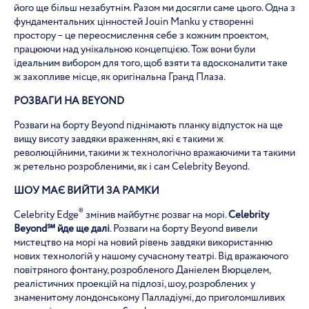
його ще більш незабутнім. Разом ми досягли саме цього. Одна з
фундаментальних цінностей Jouin Manku у створенні
простору – це переосмислення себе з кожним проектом,
працюючи над унікальною концепцією. Тож вони були
ідеальним вибором для того, щоб взяти та вдосконалити таке
ж захопливе місце, як оригінальна Гранд Плаза.
РОЗВАГИ НА
BEYOND
Розваги на борту Beyond піднімають планку відпусток на ще
вищу висоту завдяки враженням, які є такими ж
революційними, такими ж технологічно вражаючими та такими
ж ретельно розробленими, як і сам Celebrity Beyond.
ШОУ МАЄ ВИЙТИ ЗА РАМКИ
®
Celebrity Edge
змінив майбутнє розваг на морі.
Celebrity
Beyond℠ йде ще далі
. Розваги на борту Beyond вивели
мистецтво на морі на новий рівень завдяки використанню
нових технологій у нашому сучасному театрі. Від вражаючого
повітряного фонтану, розробленого Даніелем Вюрцелем,
реалістичних проекцій на підлозі, шоу, розроблених у
знаменитому лондонському Палладіумі, до приголомшливих