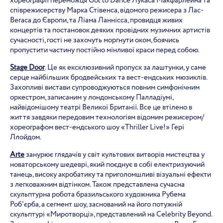
хореографії переможця Got to Dance Лукаса Макфарлейна та
співрежисерству Марка Стівенса, відомого режисера з Лас-
Вегаса до Європи, та Ліама Ланнісса, провидця живих
концертів та постановок деяких провідних музичних артистів
сучасності, гості не захочуть моргнути оком, боячись
пропустити частину постійно мінливої краси перед собою.
Stage
Door
. Це як ексклюзивний пропуск за лаштунки, у саме
серце найбільших бродвейських та вест-ендських мюзиклів.
Захопливі вистави супроводжуються повним симфонічним
оркестром, записаним у лондонському Палладіумі,
найвідомішому театрі Великої Британії. Все це втілено в
життя завдяки передовим технологіям відомим режисером/
хореографом вест-ендського шоу «Thriller Live!» Гері
Ллойдом.
Arte
занурює глядачів у світ культових витворів мистецтва у
новаторському шедеврі, який поєднує в собі електризуючий
танець, високу акробатику та приголомшливі візуальні ефекти
з легковажним відтінком. Також представлена сучасна
скульптурна робота бразильського художника Рубема
Роб'єрба, а сегмент шоу, заснований на його потужній
скульптурі «Миротворці», представлений на Celebrity Beyond.