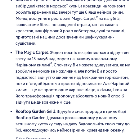
Raw on 5
. Це затишний заклад, який пропонує дивовижний
вибір делікатесів морської кухні, а краєвиди на горизонт
роблять враження від вечері тут ще більш неймовірним.
®
Меню, доступне в ресторані Magic Carpet
на палубі 5,
включатиме більш повсякденні страви, такі як салат з
креветок, наш фірмовий рол з лобстером, суші та сашимі,
приготовані нашими досвідченими шеф-кухарями-
сушістами.
The Magic Carpet
. Жоден поспіх не зрівняється з відчуттям
злету на 13 палуб над морем на нашому консольному
®
Чарівному килимі
. Спочатку Ви можете здивуватися, як ми
зробили неможливе можливим, але потім Ви просто
піддастеся відчуттю ширяння над безкрайнім горизонтом,
поки п'єте, обідаєте чи просто відпочиваєте. Але Чарівний
килим — це не просто одне чарівне місце, а кілька, і кожна
його трансформація пропонує абсолютно новий спосіб
відчути це дивовижне місце.
Rooftop Garden Grill
. Відчуйте смак природи в гриль-барі
Rooftop Garden, ідеально розташованому у власному
затишному куточку саду на даху. Задовольніть свою тягу до
їжі, насолоджуючись неймовірними краєвидами океану.