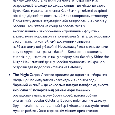
найменший острів, на який Ви можете потрапити між
островами. Від сходу до заходу сонця – це місце, де варто
бути. Жива музика, натхненна Карибами, улюблені острівні
пісні від діджеїв та океанський бриз створюють атмосферу.
Пориньте у день з медитацією або танцювальним класом у
басейні. Поніжтеся на сонці та розслабтеся з
ексклюзивними замороженими тропічними фруктами,
алкогольним морозивом та поптейлами (уявіть, що морозиво
зустрічається з коктейлем), доступними лише на
найбагатшому дні у басейні. Насолоджуйтесь спливаючими
шоу та дружніми іграми в басейні. Коли сонце заходить,
енергія піднімається на нашу вечірку біля басейну Shine the
Night. Найбагатший день у басейні приносить найкраще з
островів для подорожі – тільки на Celebrity.
The Magic Carpet
. Ласкаво просимо до одного з найкращих
місць, щоб помилуватися краєвидами з кромки води.
®
Чарівний килим
— це консольна плавуча платформа, висота
якої сягає 13 поверхів над рівнем моря
. Велично
розташована на правому борту корабля, вона робить
елегантний профіль Celebrity Beyond впізнаваним здалеку.
Зручні сидіння, повноцінний бар і місце для виступів живої
музики роблять його справжнім місцем призначення.