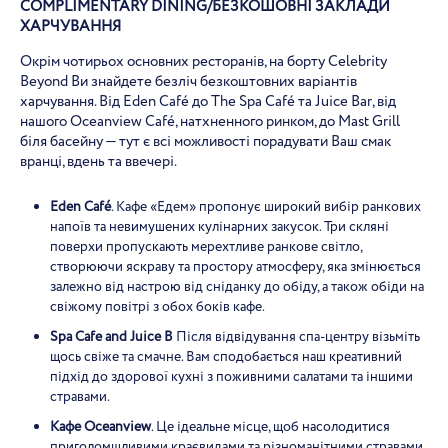
COMPLIMENTARY
DINING
/
БЕЗКОШОВНІ ЗАКЛАДИ
ХАРЧУВАННЯ
Окрім чотирьох основних ресторанів, на борту Celebrity
Beyond Ви знайдете безліч безкоштовних варіантів
харчування. Від Eden Café до The Spa Café та Juice Bar, від
нашого Oceanview Café, натхненного ринком, до Mast Grill
біля басейну — тут є всі можливості порадувати Ваш смак
вранці, вдень та ввечері.
Eden Café
. Кафе «Едем» пропонує широкий вибір ранкових
напоїв та невимушених кулінарних закусок. Три скляні
поверхи пропускають мерехтливе ранкове світло,
створюючи яскраву та простору атмосферу, яка змінюється
залежно від настрою від сніданку до обіду, а також обіди на
свіжому повітрі з обох боків кафе.
Spa Cafe and Juice B
Після відвідування спа-центру візьміть
щось свіже та смачне. Вам сподобається наш креативний
підхід до здорової кухні з поживними салатами та іншими
стравами.
Кафе Oceanview
. Це ідеальне місце, щоб насолодитися
приголомшливими краєвидами та різноманітними стравами