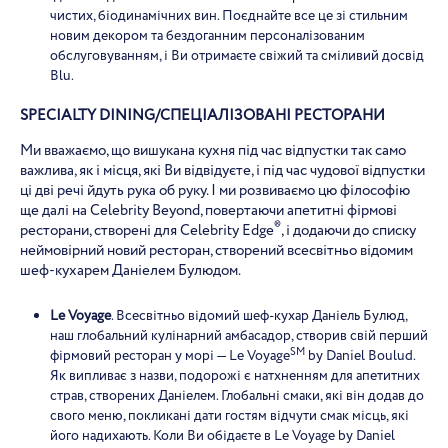
чистих, біодинамічних вин. Поєднайте все це зі стильним
новим декором та бездоганним персоналізованим
обслуговуванням, і Ви отримаєте свіжий та сміливий досвід
Blu.
SPECIALTY
DINING
/
СПЕЦІАЛІЗОВАНІ РЕСТОРАНИ
Ми вважаємо, що вишукана кухня під час відпустки так само
важлива, як і місця, які Ви відвідуєте, і під час чудової відпустки
ці дві речі йдуть рука об руку. І ми розвиваємо цю філософію
ще далі на Celebrity Beyond, повертаючи апетитні фірмові
®
ресторани, створені для Celebrity Edge
, і додаючи до списку
неймовірний новий ресторан, створений всесвітньо відомим
шеф-кухарем Даніелем Булюдом.
Le Voyage
. Всесвітньо відомий шеф-кухар Даніель Булюд,
наш глобальний кулінарний амбасадор, створив свій перший
SM
фірмовий ресторан у морі — Le Voyage
by Daniel Boulud.
Як випливає з назви, подорожі є натхненням для апетитних
страв, створених Даніелем. Глобальні смаки, які він додав до
свого меню, покликані дати гостям відчути смак місць, які
його надихають. Коли Ви обідаєте в Le Voyage by Daniel