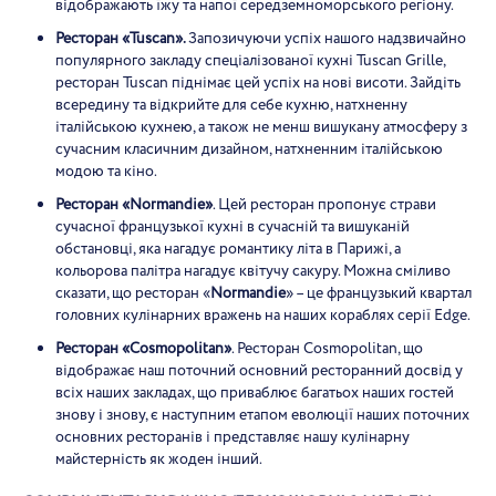
відображають їжу та напої середземноморського регіону.
Ресторан «Tuscan».
Запозичуючи успіх нашого надзвичайно
популярного закладу спеціалізованої кухні Tuscan Grille,
ресторан Tuscan піднімає цей успіх на нові висоти. Зайдіть
всередину та відкрийте для себе кухню, натхненну
італійською кухнею, а також не менш вишукану атмосферу з
сучасним класичним дизайном, натхненним італійською
модою та кіно.
Ресторан «Normandie»
. Цей ресторан пропонує страви
сучасної французької кухні в сучасній та вишуканій
обстановці, яка нагадує романтику літа в Парижі, а
кольорова палітра нагадує квітучу сакуру. Можна сміливо
сказати, що ресторан «
Normandie
» – це французький квартал
головних кулінарних вражень на наших кораблях серії Edge.
Ресторан «Cosmopolitan»
. Ресторан Cosmopolitan, що
відображає наш поточний основний ресторанний досвід у
всіх наших закладах, що приваблює багатьох наших гостей
знову і знову, є наступним етапом еволюції наших поточних
основних ресторанів і представляє нашу кулінарну
майстерність як жоден інший.