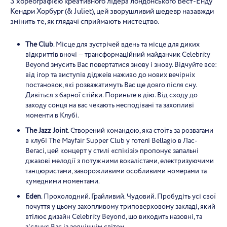
З хореографією креативного лідера лондонського Вест-Енду
Кендри Хорбург (& Juliet), цей зворушливий шедевр назавжди
змінить те, як глядачі сприймають мистецтво.
The Club
. Місце для зустрічей вдень та місце для диких
відкриттів вночі — трансформаційний майданчик Celebrity
Beyond змусить Вас повертатися знову і знову. Відчуйте все:
від ігор та виступів діджеїв наживо до нових вечірніх
постановок, які розважатимуть Вас ще довго після сну.
Дивіться з барної стійки. Пориньте в дію. Від сходу до
заходу сонця на вас чекають несподівані та захопливі
моменти в Клубі.
The Jazz Joint
. Створений командою, яка стоїть за розвагами
в клубі The Mayfair Supper Club у готелі Bellagio в Лас-
Вегасі, цей концерт у стилі «спікізі» пропонує запальні
джазові мелодії з потужними вокалістами, електризуючими
танцюристами, заворожливими особливими номерами та
кумедними моментами.
Eden
. Прохолодний. Грайливий. Чудовий. Пробудіть усі свої
почуття у цьому захопливому триповерховому закладі, який
втілює дизайн Celebrity Beyond, що виходить назовні, та