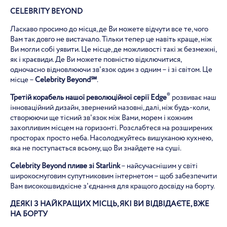
CELEBRITY BEYOND
Ласкаво просимо до місця, де Ви можете відчути все те, чого
Вам так довго не вистачало. Тільки тепер це навіть краще, ніж
Ви могли собі уявити. Це місце, де можливості такі ж безмежні,
як і краєвиди. Де Ви можете повністю відключитися,
одночасно відновлюючи зв'язок один з одним – і зі світом. Це
місце –
Celebrity Beyond℠
.
®
Третій корабель нашої революційної серії Edge
розвиває наш
інноваційний дизайн, звернений назовні, далі, ніж будь-коли,
створюючи ще тісний зв'язок між Вами, морем і кожним
захопливим місцем на горизонті. Розслабтеся на розширених
просторах просто неба. Насолоджуйтесь вишуканою кухнею,
яка не поступається всьому, що Ви знайдете на суші.
Celebrity
Beyond
пливе зі
Starlink
– найсучаснішим у світі
широкосмуговим супутниковим інтернетом – щоб забезпечити
Вам високошвидкісне з'єднання для кращого досвіду на борту.
ДЕЯКІ З НАЙКРАЩИХ МІСЦЬ, ЯКІ ВИ ВІДВІДАЄТЕ, ВЖЕ
НА БОРТУ