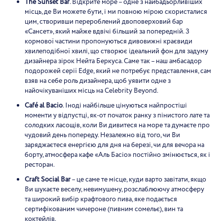
The Sunset Bar
. Відкрите море – одне з найбадьорливіших
місць, де Ви можете бути, і ми повною мірою скористалися
цим, створивши перероблений двоповерховий бар
«Сансет», який майже вдвічі більший за попередній. З
кормової частини пропонуються дивовижні краєвиди
хвилеподібної хвилі, що створює ідеальний фон для задуму
дизайнера зірок Нейта Беркуса. Саме так – наш амбасадор
подорожей серії Edge, який не потребує представлення, сам
взяв на себе роль дизайнера, щоб уявити одне з
найочікуваніших місць на Celebrity Beyond.
Café al Bacio
. Іноді найбільше цінуються найпростіші
моменти у відпустці, як-от початок ранку з пінистого лате та
солодких ласощів, коли Ви дивитеся на море та думаєте про
чудовий день попереду. Незалежно від того, чи Ви
заряджаєтеся енергією для дня на березі, чи для вечора на
борту, атмосфера кафе «Аль Басіо» постійно змінюється, як і
ресторан.
Craft Social Bar
– це саме те місце, куди варто завітати, якщо
Ви шукаєте веселу, невимушену, розслаблюючу атмосферу
та широкий вибір крафтового пива, яке подається
сертифікованим чичероне (пивним сомельє), вин та
коктейлів.