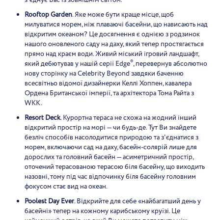
з'єднує Вас із зовнішнім світом.
Rooftop Garden
. Яке може бути краще місце, щоб
милуватися морем, ніж плаваючі басейни, що нависають над
відкритим океаном? Це досягнення є однією з родзинок
нашого оновленого саду на даху, який тепер простягається
прямо над краєм води. Живий міський ігровий ландшафт,
®
який дебютував у нашій серії Edge
, перевернув абсолютно
нову сторінку на Celebrity Beyond завдяки баченню
всесвітньо відомої дизайнерки Келлі Хоппен, кавалера
Ордена Британської імперії, та архітектора Тома Райта з
WKK.
Resort Deck
. Курортна тераса не схожа на жодний інший
відкритий простір на морі — чи будь-де. Тут Ви знайдете
безліч способів насолодитися природою та з'єднатися з
морем, включаючи сад на даху, басейн-солярій лише для
дорослих та головний басейн — асиметричний простір,
оточений терасованою терасою біля басейну, що виходить
назовні, тому під час відпочинку біля басейну головним
фокусом стає вид на океан.
Poolest Day Ever
. Відкрийте для себе «найбагатший день у
басейні» тепер на кожному карибському круїзі. Це