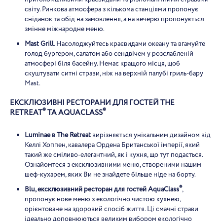
світу. Ринкова атмосфера з кількома станціями пропонує
сніданок та обід на замовлення, а на вечерю пропонується
змінне міжнародне меню.
Mast Grill
. Насолоджуйтесь краєвидами океану та вгамуйте
голод бургером, салатом або сендвічем у розслабленій
атмосфері біля басейну. Немає кращого місця, щоб
скуштувати ситні страви, ніж на верхній палубі гриль-бару
Mast.
ЕКСКЛЮЗИВНІ РЕСТОРАНИ ДЛЯ ГОСТЕЙ THE
®
®
RETREAT
ТА AQUACLASS
Luminae
в
The
Retreat
вирізняється унікальним дизайном від
Келлі Хоппен, кавалера Ордена Британської імперії, який
такий же сміливо-елегантний, як і кухня, що тут подається.
Ознайомтеся з ексклюзивними меню, створеними нашим
шеф-кухарем, яких Ви не знайдете більше ніде на борту.
®
Blu, ексклюзивний ресторан для гостей AquaClass
,
пропонує нове меню з екологічно чистою кухнею,
орієнтоване на здоровий спосіб життя. Ці смачні страви
ідеально доповнюються великим вибором екологічно