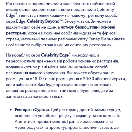
Ми повністю переосмислили наш і без того неймовірний
досвід основних ресторанів, коли представили Celebrity
®
Edge
, і він стає тільки кращим на нашому третьому кораблі
серії Edge,
Celebrity Beyond
℠. Знову ж таки, Ви можете
відкрити для себе не один, а
чотири безкоштовні основні
ресторани
, кожен з яких має особливий дизайн та фірмові
страви, натхненні певними регіонами світу. Тепер Ви знайдете
нові меню та вибір страв у наших основних ресторанах.
®
На кораблях серії
Celebrity
Edge
ми, можливо, й
переосмислили враження від роботи основних ресторанів,
додавши чотири різні місця, але ми не змінили спосіб
планування вашого харчування. Ви можете обрати раннє
розміщення о 18:00, пізнє розміщення о 20:30 або повечеряти,
коли забажаєте. Вам буде призначено один із чотирьох
основних ресторанів, а інші три можна буде відвідати за
запитом та за наявності місць.
Ресторан «Cyprus».
Цей ресторан дорогий нашим серцям,
оскільки він уособлює грецьку спадщину нашої компанії.
Апетитне кіпрське меню, як і раніше, зосереджене на
морепродуктах та пропонує прості, лаконічні страви, що