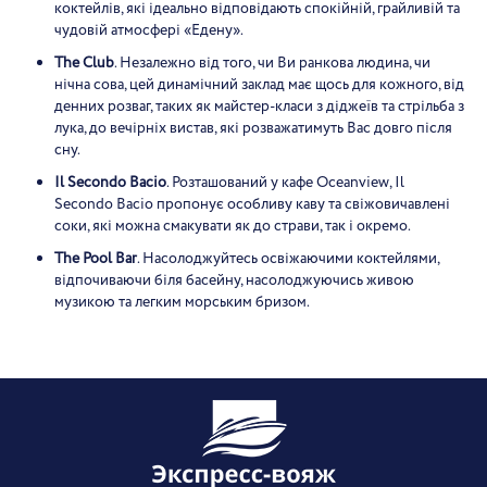
коктейлів, які ідеально відповідають спокійній, грайливій та
чудовій атмосфері «Едену».
The Club
. Незалежно від того, чи Ви ранкова людина, чи
нічна сова, цей динамічний заклад має щось для кожного, від
денних розваг, таких як майстер-класи з діджеїв та стрільба з
лука, до вечірніх вистав, які розважатимуть Вас довго після
сну.
Il Secondo Bacio
. Розташований у кафе Oceanview, Il
Secondo Bacio пропонує особливу каву та свіжовичавлені
соки, які можна смакувати як до страви, так і окремо.
The Pool Bar
. Насолоджуйтесь освіжаючими коктейлями,
відпочиваючи біля басейну, насолоджуючись живою
музикою та легким морським бризом.