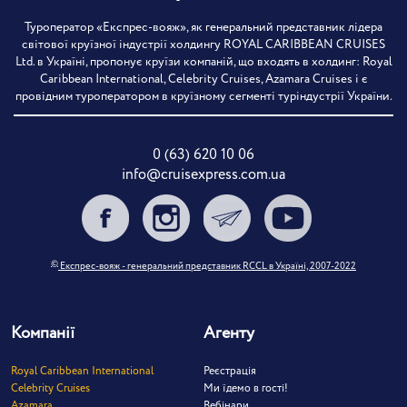
Туроператор «Експрес-вояж», як генеральний представник лідера
світової круїзної індустрії холдингу ROYAL CARIBBEAN CRUISES
Ltd. в Україні, пропонує круїзи компаній, що входять в холдинг: Royal
Caribbean International, Celebrity Cruises, Azamara Cruises і є
провідним туроператором в круїзному сегменті туріндустрії України.
0 (63) 620 10 06
info@cruisexpress.com.ua
©
Експрес-вояж - генеральний представник RCCL в Україні, 2007-2022
Компанії
Агенту
Royal Caribbean International
Реєстрація
Celebrity Cruises
Ми їдемо в гості!
Azamara
Вебінари