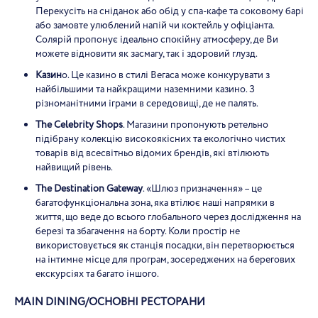
Перекусіть на сніданок або обід у спа-кафе та соковому барі
або замовте улюблений напій чи коктейль у офіціанта.
Солярій пропонує ідеально спокійну атмосферу, де Ви
можете відновити як засмагу, так і здоровий глузд.
Казин
о. Це казино в стилі Вегаса може конкурувати з
найбільшими та найкращими наземними казино. З
різноманітними іграми в середовищі, де не палять.
The Celebrity Shops
. Магазини пропонують ретельно
підібрану колекцію високоякісних та екологічно чистих
товарів від всесвітньо відомих брендів, які втілюють
найвищий рівень.
The Destination Gateway
. «Шлюз призначення» – це
багатофункціональна зона, яка втілює наші напрямки в
життя, що веде до всього глобального через дослідження на
березі та збагачення на борту. Коли простір не
використовується як станція посадки, він перетворюється
на інтимне місце для програм, зосереджених на берегових
екскурсіях та багато іншого.
MAIN
DINING
/ОСНОВНІ РЕСТОРАНИ