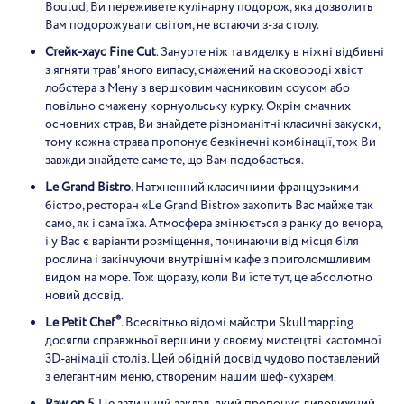
Boulud, Ви переживете кулінарну подорож, яка дозволить
Вам подорожувати світом, не встаючи з-за столу.
Стейк-хаус Fine Cut
. Занурте ніж та виделку в ніжні відбивні
з ягняти трав'яного випасу, смажений на сковороді хвіст
лобстера з Мену з вершковим часниковим соусом або
повільно смажену корнуольську курку. Окрім смачних
основних страв, Ви знайдете різноманітні класичні закуски,
тому кожна страва пропонує безкінечні комбінації, тож Ви
завжди знайдете саме те, що Вам подобається.
Le Grand Bistro
. Натхненний класичними французькими
бістро, ресторан «Le Grand Bistro» захопить Вас майже так
само, як і сама їжа. Атмосфера змінюється з ранку до вечора,
і у Вас є варіанти розміщення, починаючи від місця біля
рослина і закінчуючи внутрішнім кафе з приголомшливим
видом на море. Тож щоразу, коли Ви їсте тут, це абсолютно
новий досвід.
®
Le Petit Chef
. Всесвітньо відомі майстри Skullmapping
досягли справжньої вершини у своєму мистецтві кастомної
3D-анімації столів. Цей обідній досвід чудово поставлений
з елегантним меню, створеним нашим шеф-кухарем.