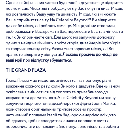
Одна з найцікавіших частин будь-якої відпустки – це відкриття
нових місць. Місць, які пробуджують у Вас почуття дива. Місць,
які розпалюють Вашу уяву та цікавість. Місця, які змінюють
Ваше сприйняття світу. На Celebrity Beyond℠ Ви відкриєте
для себе місця, які роблять саме це. Місця, які ми створили,
щоб розважати Вас, вражати Вас, переносити Вас та змінювати
те, як Ви сприймаєте світ. Для цього ми залучили допомогу
одних з найдинамічніших архітекторів, дизайнерів інтер'єрів
та творчих команд світу. Разом ми створюємо місця, які Ви
прагнете відкрити у відпустці.
Ласкаво просимо до місця, де
ваші мрії про відпустку збуваються.
THE
GRAND
PLAZA
Гранд Плаза – це місце, що змінюється та пропонує різні
враження кожного разу, коли Ви його відвідуєте. Вдень і вночі
освітлення змінюється від теплого та привабливого до
яскравого та драматичного. А на Celebrity Beyond ми знову
залучили творчого генія дизайнерської фірми Jouin Manku,
який створив оригінальний триповерховий простір,
натхненний площами Італії та бадьорою енергією всіх, хто
об'єднався, щоб насолодитися смаком хорошого життя,
переосмислити це надзвичайно популярне місце та зробити