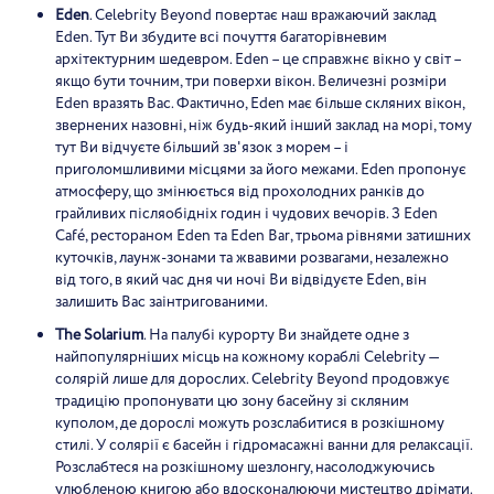
Eden
. Celebrity Beyond повертає наш вражаючий заклад
Eden. Тут Ви збудите всі почуття багаторівневим
архітектурним шедевром. Eden – це справжнє вікно у світ –
якщо бути точним, три поверхи вікон. Величезні розміри
Eden вразять Вас. Фактично, Eden має більше скляних вікон,
звернених назовні, ніж будь-який інший заклад на морі, тому
тут Ви відчуєте більший зв'язок з морем – і
приголомшливими місцями за його межами. Eden пропонує
атмосферу, що змінюється від прохолодних ранків до
грайливих післяобідніх годин і чудових вечорів. З Eden
Café, рестораном Eden та Eden Bar, трьома рівнями затишних
куточків, лаунж-зонами та жвавими розвагами, незалежно
від того, в який час дня чи ночі Ви відвідуєте Eden, він
залишить Вас заінтригованими.
The Solarium
. На палубі курорту Ви знайдете одне з
найпопулярніших місць на кожному кораблі Celebrity —
солярій лише для дорослих. Celebrity Beyond продовжує
традицію пропонувати цю зону басейну зі скляним
куполом, де дорослі можуть розслабитися в розкішному
стилі. У солярії є басейн і гідромасажні ванни для релаксації.
Розслабтеся на розкішному шезлонгу, насолоджуючись
улюбленою книгою або вдосконалюючи мистецтво дрімати.