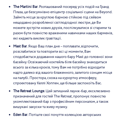
The Martini Bar
. Розташований посеред усіх подій на Гранд
Плаза, це безсумнівно епіцентр соціальної сцени на Beyond.
Займіть місце за круглою барною стійкою під сяйвом
нещодавно розробленої світлодіодної люстри, де Ви
можете зустріти нових друзів, поспілкуватися зі старими та
разом бути повністю враженими навичками наших барменів,
які кидають виклик гравітації.
Mast Bar
. Якщо Ваш план дня – поплавати, відпочити,
розслабитися та повторити всі ці моменти, Вам
сподобається додавання нашого бару Mast до головної зони
басейну. Освіжаючий коктейль біля басейну знаходиться
всього за кілька кроків, тому Вам не потрібно відходити
надто далеко від вашого блаженного, залитого сонцем місця
на палубі. Простора, схожа на курортну атмосферу,
спроектовану Келлі Хоппен, ще більше заспокоїть Вас.
The Retreat Lounge
. Цей затишний лаунж-бар, ексклюзивно
призначений для гостей The Retreat, пропонує повністю
укомплектований бар з професійним персоналом, а також
вишукані закуски та живу музику.
Eden Bar
. Потіште свої почуття колекцією авторських