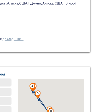
унаг, Аляска, США | Джуно, Аляска, США | В морі |
ає
докладніше...
ння