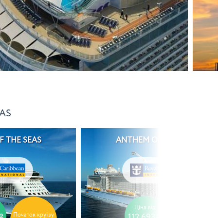
AS
 THE SEAS
ANTHEM OF THE SEAS
Ціна від
Початок круїзу
Початок круїзу
₴
112 693₴