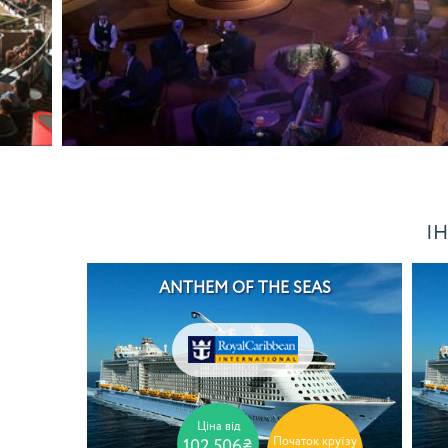
І
ANTHEM OF THE SEAS
Ціна від
Початок круїзу
102 506₴