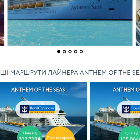
НШІ МАРШРУТИ ЛАЙНЕРА ANTHEM OF THE SE
ANTHEM OF THE SEAS
ANTHEM OF
Ціна від
Ціна від
Початок круїзу
202 728₴
105 064