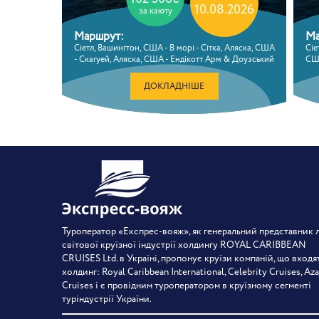
10.08.2026
за каюту
Маршрут:
Ма
Сіетл, Вашингтон, США - В морі - Сітка, Аляска, США
Сіе
- Скагуей, Аляска, США - Ендікотт Арм & Доузський
США
льодовик - Джуно, Аляска, США - В морі - Вікторія,
Доу
Британська Колумбія, Канада - Сіетл, Вашингтон,
Вік
ДОКЛАДНІШЕ
США
Ва
Туроператор «Експрес-вояж», як генеральний представник 
світової круїзної індустрії холдингу ROYAL CARIBBEAN
CRUISES Ltd. в Україні, пропонує круїзи компаній, що входя
холдинг: Royal Caribbean International, Celebrity Cruises, Az
Cruises і є провідним туроператором в круїзному сегменті
туріндустрії України.