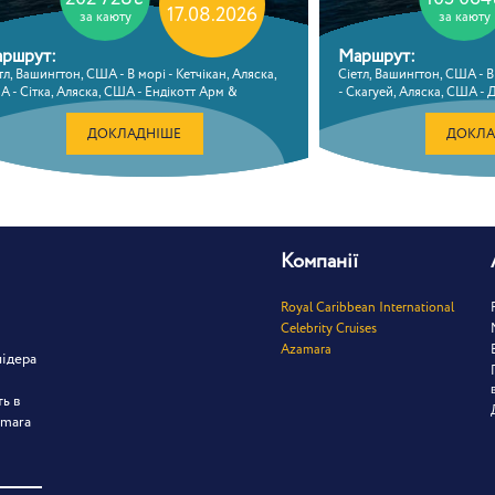
17.08.2026
за каюту
за каюту
ршрут:
Маршрут:
тл, Вашингтон, США - В морі - Кетчікан, Аляска,
Сіетл, Вашингтон, США - В
 - Сітка, Аляска, США - Ендікотт Арм &
- Скагуей, Аляска, США - 
зський льодовик - Джуно, Аляска, США - В морі -
морі - Вікторія, Британськ
торія, Британська Колумбія, Канада - Сіетл,
Вашингтон, США
ДОКЛАДНІШЕ
ДОКЛА
шингтон, США
Компанії
Royal Caribbean International
Celebrity Cruises
Azamara
лідера
ть в
amara