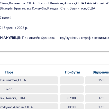
Сіетл, Вашингтон, США | В морі | Кетчікан, Аляска, США | Айсі-Стрейт-Х
Вікторія, Британська Колумбія, Канада | Сіетл, Вашингтон, США
7 ночей
21 Вересня 2026 р.
И АНУЛЯЦІЇ:
При онлайн бронюванні круїзу ніяких штрафів не виник
Порт
Прибуття
Відправле
, Вашингтон, США
16:00
В морі
кан, Аляска, США
07:00
17:00
йт-Хунаг, Аляска, США
10:00
19:00