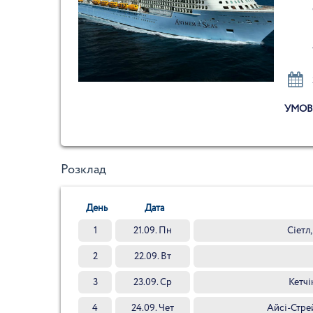
УМОВ
Розклад
День
Дата
1
21.09. Пн
Сіетл
2
22.09. Вт
3
23.09. Ср
Кетчі
4
24.09. Чет
Айсі-Стре