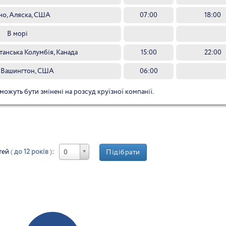
о, Аляска, США
07:00
18:00
В морі
танська Колумбія, Канада
15:00
22:00
, Вашингтон, США
06:00
 можуть бути змінені на розсуд круїзної компанії.
тей
(
до 12 років
)
:
Підібрати
0