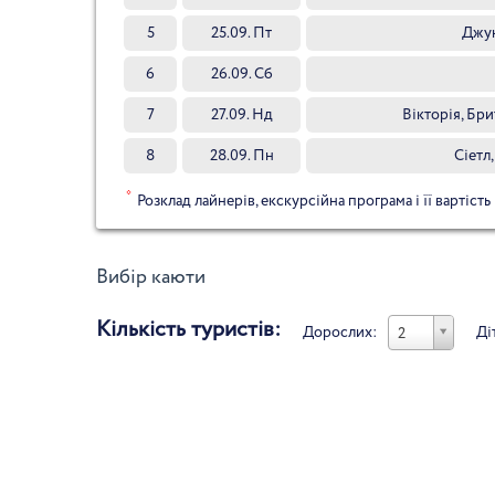
5
25.09. Пт
Джун
6
26.09. Сб
7
27.09. Нд
Вікторія, Бри
8
28.09. Пн
Сіетл
*
Розклад лайнерів, екскурсійна програма і її вартість
Вибір каюти
Кількість туристів:
Дорослих:
Ді
2