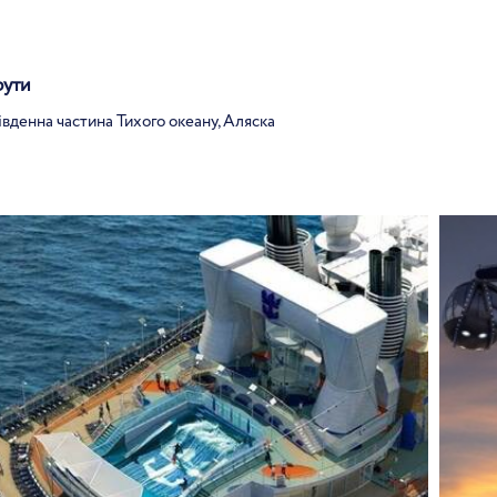
рути
івденна частина Тихого океану, Аляска