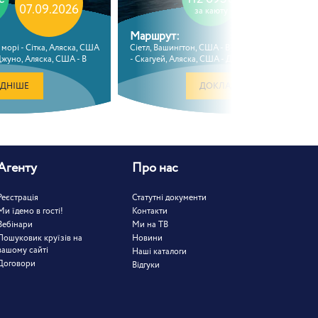
07.09.2026
14.09.2026
за каюту
Маршрут:
 морі - Сітка, Аляска, США
Сіетл, Вашингтон, США - В морі - Сітка, Аляска,
Джуно, Аляска, США - В
- Скагуей, Аляска, США - Джуно, Аляска, США - В
а Колумбія, Канада - Сіетл,
морі - Вікторія, Британська Колумбія, Канада - Сі
Вашингтон, США
ДНІШЕ
ДОКЛАДНІШЕ
Агенту
Про нас
Реєстрація
Статутні документи
Ми їдемо в гості!
Контакти
Вебінари
Ми на ТВ
Пошуковик круїзів на
Новини
вашому сайті
Наші каталоги
Договори
Відгуки