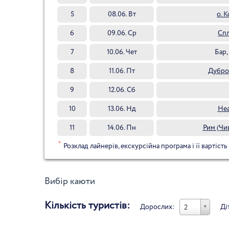
5
08.06. Вт
о. К
6
09.06. Ср
Спл
7
10.06. Чет
Бар,
8
11.06. Пт
Дубро
9
12.06. Сб
10
13.06. Нд
Неа
11
14.06. Пн
Рим (Чив
*
Розклад лайнерів, екскурсійна програма і її вартість
Вибір каюти
Кількість туристів:
Дорослих:
Ді
2