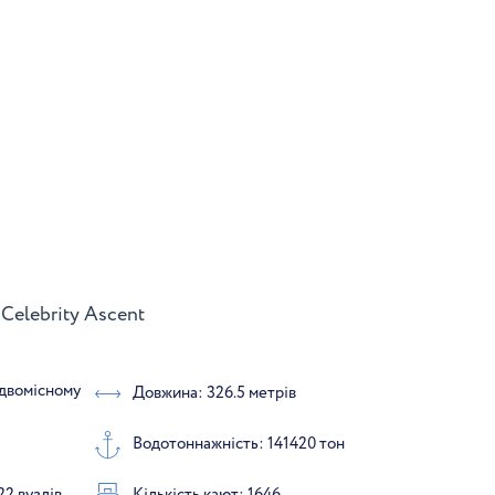
Celebrity Ascent
 двомісному
Довжина: 326.5 метрів
Водотоннажність: 141420 тон
22 вузлів
Кількість кают: 1646