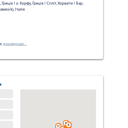
 Греція | о. Корфу, Греція | Спліт, Хорватія | Бар,
векк’я), Італія
ає
докладніше...
я