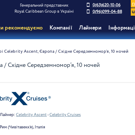
r
0(63)620-10-06
Генеральний представник
u
Royal Caribbean Group в Україні
0(96)099-04-88
и рекомендуємо
Компанії
Лайнери
Інформаці
рі Celebrity Ascent, Європа / Східне Середземномор’я, 10 ночей
па / Східне Середземномор’я, 10 ночей
Лайнер:
Celebrity Ascent
-
Celebrity Cruises
Рим (Чивітавекк’я), Італія