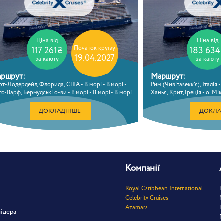
Ціна від
Ціна від
Початок круїзу
117 261₴
183 634
19.04.2027
за каюту
за каюту
ршрут:
Маршрут:
т-Лодердейл, Флорида, США - В морі - В морі -
Рим (Чивітавекк’я), Італія -
гс-Варф, Бермудські о-ви - В морі - В морі - В морі
Ханья, Крит, Греція - о. Мі
 морі - Понта Делгада, Португалія - В морі - В морі
Туреччина - Санторіні, Грец
алага, Іспанія - Картахена, Іспанія - В морі - Рим
В морі - Валлетта, Мальта -
ДОКЛАДНІШЕ
ДОКЛА
вітавекк’я), Італія
(Чивітавекк’я), Італія
Компанії
Royal Caribbean International
Celebrity Cruises
Azamara
лідера