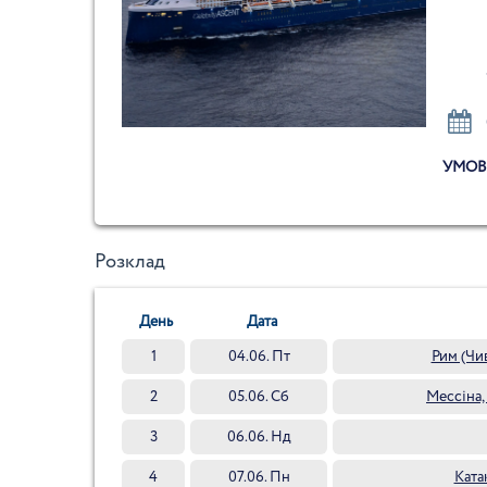
УМОВ
Розклад
День
Дата
1
04.06. Пт
Рим (Чив
2
05.06. Сб
Мессіна, 
3
06.06. Нд
4
07.06. Пн
Ката