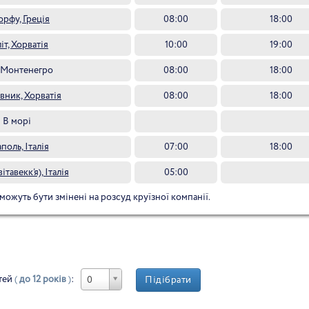
орфу, Греція
08:00
18:00
іт, Хорватія
10:00
19:00
 Монтенегро
08:00
18:00
вник, Хорватія
08:00
18:00
В морі
поль, Італія
07:00
18:00
ітавекк’я), Італія
05:00
 можуть бути змінені на розсуд круїзної компанії.
тей
(
до 12 років
)
:
Підібрати
0