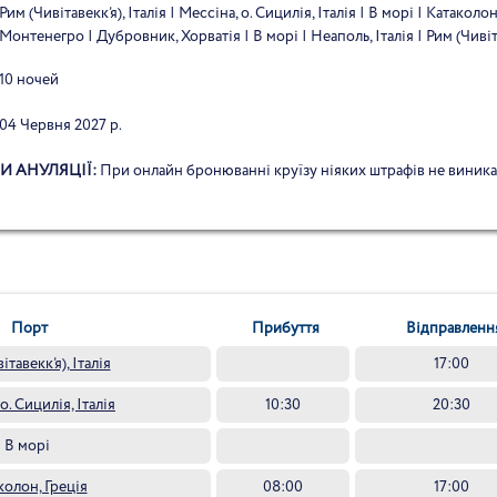
Рим (Чивітавекк’я), Італія | Мессіна, о. Сицилія, Італія | В морі | Катаколон,
Монтенегро | Дубровник, Хорватія | В морі | Неаполь, Італія | Рим (Чивіта
10 ночей
04 Червня 2027 р.
И АНУЛЯЦІЇ:
При онлайн бронюванні круїзу ніяких штрафів не виник
Порт
Прибуття
Відправленн
ітавекк’я), Італія
17:00
о. Сицилія, Італія
10:30
20:30
В морі
колон, Греція
08:00
17:00