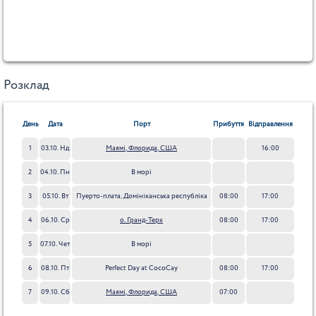
Розклад
День
Дата
Порт
Прибуття
Відправлення
1
03.10. Нд
Маямі, Флорида, США
16:00
2
04.10. Пн
В морі
3
05.10. Вт
Пуерто-плата, Домініканська республіка
08:00
17:00
4
06.10. Ср
о. Гранд-Терк
08:00
17:00
5
07.10. Чет
В морі
6
08.10. Пт
Perfect Day at CocoCay
08:00
17:00
7
09.10. Сб
Маямі, Флорида, США
07:00