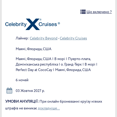
Що включено ?
Лайнер:
Celebrity Beyond
-
Celebrity Cruises
Маямі, Флорида, США
Маямі, Флорида, США | В морі | Пуерто-плата,
Домініканська республіка | о. Гранд-Терк | В морі |
Perfect Day at CocoCay | Маямі, Флорида, США
6 ночей
03 Жовтня 2027 р.
УМОВИ АНУЛЯЦІЇ:
При онлайн бронюванні круїзу ніяких
штрафів не виникає
докладніше...