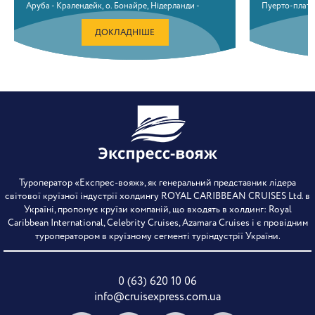
Аруба - Кралендейк, о. Бонайре, Нідерланди -
Пуерто-плата,
Віллемстад, Кюрасао - В морі - В морі - Маямі,
Perfect Day a
Флорида, США
ДОКЛАДНІШЕ
Туроператор «Експрес-вояж», як генеральний представник лідера
світової круїзної індустрії холдингу ROYAL CARIBBEAN CRUISES Ltd. в
Україні, пропонує круїзи компаній, що входять в холдинг: Royal
Caribbean International, Celebrity Cruises, Azamara Cruises і є провідним
туроператором в круїзному сегменті туріндустрії України.
0 (63) 620 10 06
info@cruisexpress.com.ua