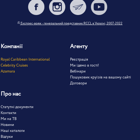
©
Експрес-вояж - генеральний представник RCCL в Україні, 2007-2022
Компанії
Агенту
Royal Caribbean International
Реєстрація
Celebrity Cruises
Ми їдемо в гості!
Azamara
Вебінари
Пошуковик круїзів на вашому сайті
Договори
Про нас
Статутні документи
Контакти
Ми на ТВ
Новини
Наші каталоги
Відгуки