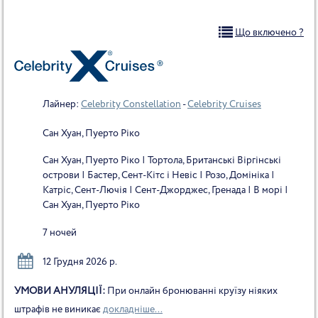
Що включено ?
Лайнер:
Celebrity Constellation
-
Celebrity Cruises
Сан Хуан, Пуерто Ріко
Сан Хуан, Пуерто Ріко | Тортола, Британські Віргінські
острови | Бастер, Сент-Кітс і Невіс | Розо, Домініка |
Катріc, Сент-Лючія | Сент-Джорджес, Гренада | В морі |
Сан Хуан, Пуерто Ріко
7 ночей
12 Грудня 2026 р.
УМОВИ АНУЛЯЦІЇ:
При онлайн бронюванні круїзу ніяких
штрафів не виникає
докладніше...