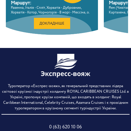
Маршрут:
Маршрут:
Равенна, Італія - Спліт, Хорватія - Дубровник,
Рим (Чивітавекк
Хорватія - Котор, Чорногорія - В морі - Мессіна, о.
Картахена, Ісп
Сицилія, Італія - Амальфі, Італія - В морі - Портофіно,
Марокко - В мо
Італія - Ла Спеціа, Італія - Рим (Чивітавекк’я), Італія
морі - В морі 
ДОКЛАДНІШЕ
Хуан, Пуерто 
Туроператор «Експрес-вояж», як генеральний представник лідера
світової круїзної індустрії холдингу ROYAL CARIBBEAN CRUISES Ltd. в
Україні, пропонує круїзи компаній, що входять в холдинг: Royal
Caribbean International, Celebrity Cruises, Azamara Cruises і є провідним
туроператором в круїзному сегменті туріндустрії України.
0 (63) 620 10 06