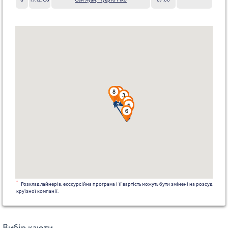
8
19.12. Сб
Сан Хуан, Пуерто Ріко
07:00
*
Розклад лайнерів, екскурсійна програма і її вартість можуть бути змінені на розсуд
круїзної компанії.