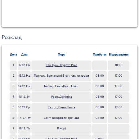
Розклад
День
Дата
Порт
Прибуття
Відправлення
1
12.12. Сб
Сан Хуан, Пуерто Ріко
18:00
2
13.12. Нд
Тортола, Британські Віргінські острови
08:00
17:00
3
14.12. Пн
Бастер, Сент-Кітс і Невіс
08:00
17:00
4
15.12. Вт
Розо, Домініка
08:00
17:00
5
16.12. Ср
Катріc, Сент-Лючія
08:00
17:00
6
17.12. Чет
Сент-Джорджес, Гренада
08:00
17:00
7
18.12. Пт
В морі