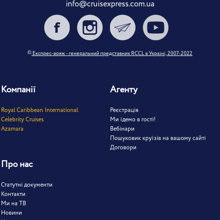
info@cruisexpress.com.ua
©
Експрес-вояж - генеральний представник RCCL в Україні, 2007-2022
Компанії
Агенту
Royal Caribbean International
Реєстрація
Celebrity Cruises
Ми їдемо в гості!
Azamara
Вебінари
Пошуковик круїзів на вашому сайті
Договори
Про нас
Статутні документи
Контакти
Ми на ТВ
Новини