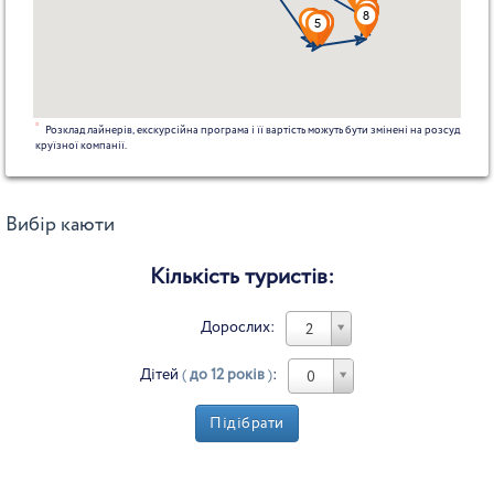
*
Розклад лайнерів, екскурсійна програма і її вартість можуть бути змінені на розсуд
круїзної компанії.
Вибір каюти
Кількість туристів:
Дорослих:
2
Дітей
(
до 12 років
)
:
0
Підібрати