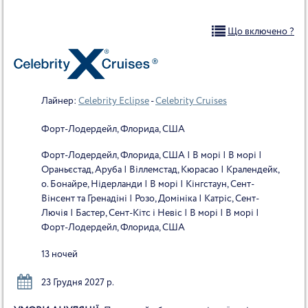
Що включено ?
Лайнер:
Celebrity Eclipse
-
Celebrity Cruises
Форт-Лодердейл, Флорида, США
Форт-Лодердейл, Флорида, США | В морі | В морі |
Ораньєстад, Аруба | Віллемстад, Кюрасао | Кралендейк,
о. Бонайре, Нідерланди | В морі | Кінгстаун, Сент-
Вінсент та Гренадіні | Розо, Домініка | Катріc, Сент-
Лючія | Бастер, Сент-Кітс і Невіс | В морі | В морі |
Форт-Лодердейл, Флорида, США
13 ночей
23 Грудня 2027 р.