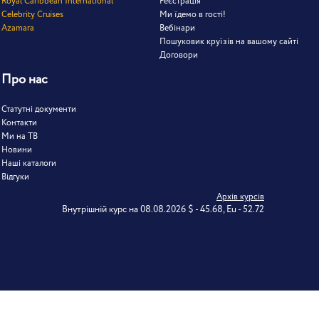
Royal Caribbean International
Реєстрація
Celebrity Cruises
Ми їдемо в гості!
Azamara
Вебінари
Пошуковик круїзів на вашому сайті
Договори
Про нас
Статутні документи
Контакти
Ми на ТВ
Новини
Наші каталоги
Відгуки
Архів курсів
Внутрішній курс на 08.08.2026 $ - 45.68, Eu - 52.72