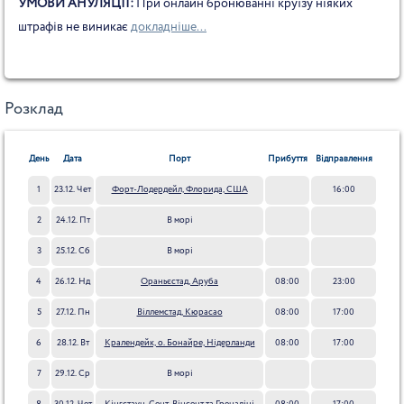
УМОВИ АНУЛЯЦІЇ:
При онлайн бронюванні круїзу ніяких
штрафів не виникає
докладніше...
Розклад
День
Дата
Порт
Прибуття
Відправлення
1
23.12. Чет
Форт-Лодердейл, Флорида, США
16:00
2
24.12. Пт
В морі
3
25.12. Сб
В морі
4
26.12. Нд
Ораньєстад, Аруба
08:00
23:00
5
27.12. Пн
Віллемстад, Кюрасао
08:00
17:00
6
28.12. Вт
Кралендейк, о. Бонайре, Нідерланди
08:00
17:00
7
29.12. Ср
В морі