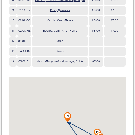
8
30.12. Чет
Кінгстаун, Сент-Вінсент та Гренадіні
08:00
17:00
9
31.12. Пт
Розо, Домініка
08:00
17:00
10
01.01. Сб
Катріc, Сент-Лючія
08:00
17:00
11
02.01. Нд
Бастер, Сент-Кітс і Невіс
08:00
17:00
12
03.01. Пн
В морі
13
04.01. Вт
В морі
14
05.01. Ср
Форт-Лодердейл, Флорида, США
07:00