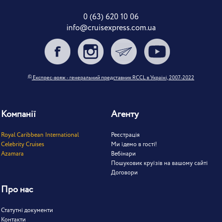
0 (63) 620 10 06
info@cruisexpress.com.ua
©
Експрес-вояж - генеральний представник RCCL в Україні, 2007-2022
Компанії
Агенту
Royal Caribbean International
Реєстрація
Celebrity Cruises
Ми їдемо в гості!
Azamara
Вебінари
Пошуковик круїзів на вашому сайті
Договори
Про нас
Статутні документи
Контакти