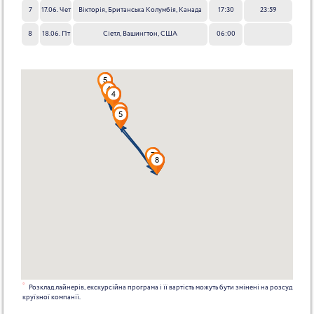
7
17.06. Чет
Вікторія, Британська Колумбія, Канада
17:30
23:59
8
18.06. Пт
Сіетл, Вашингтон, США
06:00
*
Розклад лайнерів, екскурсійна програма і її вартість можуть бути змінені на розсуд
круїзної компанії.