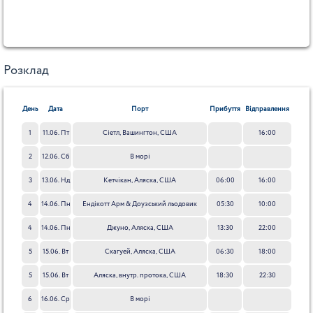
Розклад
День
Дата
Порт
Прибуття
Відправлення
1
11.06. Пт
Сіетл, Вашингтон, США
16:00
2
12.06. Сб
В морі
3
13.06. Нд
Кетчікан, Аляска, США
06:00
16:00
4
14.06. Пн
Ендікотт Арм & Доузський льодовик
05:30
10:00
4
14.06. Пн
Джуно, Аляска, США
13:30
22:00
5
15.06. Вт
Скагуей, Аляска, США
06:30
18:00
5
15.06. Вт
Аляска, внутр. протока, США
18:30
22:30
6
16.06. Ср
В морі