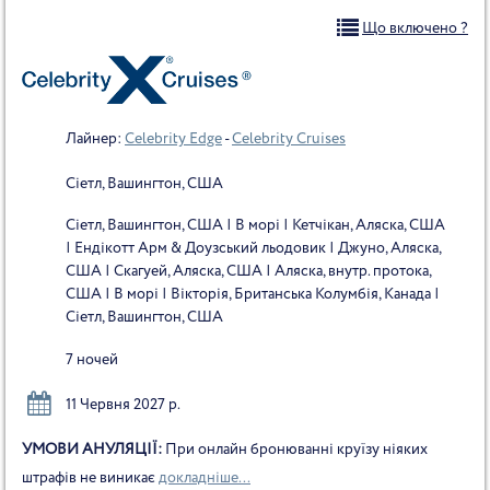
Що включено ?
Лайнер:
Celebrity Edge
-
Celebrity Cruises
Сіетл, Вашингтон, США
Сіетл, Вашингтон, США | В морі | Кетчікан, Аляска, США
| Ендікотт Арм & Доузський льодовик | Джуно, Аляска,
США | Скагуей, Аляска, США | Аляска, внутр. протока,
США | В морі | Вікторія, Британська Колумбія, Канада |
Сіетл, Вашингтон, США
7 ночей
11 Червня 2027 р.
УМОВИ АНУЛЯЦІЇ:
При онлайн бронюванні круїзу ніяких
штрафів не виникає
докладніше...