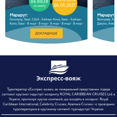
Початок круїзу
86 883₴
06.05.2027
за каюту
Маршрут:
Маршрут:
Гонолулу, Гаваї, США - Кайлуа-Кона, Гаваї - Кайлуа-
Ванкувер, Кана
Кона, Гаваї - В морі - В морі - В морі - В морі - В морі -
Джуно, Аляска
Ванкувер, Канада
Ендікотт Арм 
Вашингтон, 
ДОКЛАДНІШЕ
Туроператор «Експрес-вояж», як генеральний представник лідера
світової круїзної індустрії холдингу ROYAL CARIBBEAN CRUISES Ltd. в
Україні, пропонує круїзи компаній, що входять в холдинг: Royal
Caribbean International, Celebrity Cruises, Azamara Cruises і є провідним
туроператором в круїзному сегменті туріндустрії України.