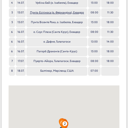
Ср
4
14.07.
Урбіна Бей (о. Ізабелла), Еквадор
15:00
18:00
Ср
5
15.07.
Пунта-Еспіноса (о. Фернандіна), Еквадор
08:00
11:30
Чет
5
15.07.
Пунта Вісенте Рока, о. Ізабелла, Еквадор
15:00
18:00
Чет
6
16.07.
о. Саус Плаза (Санта Крус), Еквадор
08:00
11:30
Пт
6
16.07.
о. Дафне, Галапагоси
13:00
14:00
Пт
6
16.07.
Пагорб Драконів (Санта-Крус)
15:00
18:00
Пт
7
17.07.
Пуерто-Айора, Галапагоси, Еквадор
08:00
18:00
Сб
8
18.07.
Балтімор, Меріленд, США
07:00
Нд