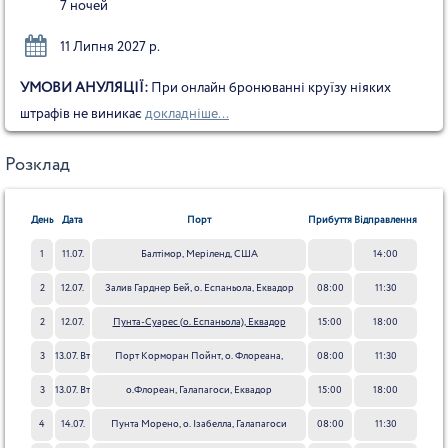
7 ночей
11 Липня 2027 р.
УМОВИ АНУЛЯЦІЇ:
При онлайн бронюванні круїзу ніяких
штрафів не виникає
докладніше...
Розклад
День
Дата
Порт
Прибуття
Відправлення
1
11.07.
Балтімор, Меріленд, США
14:00
Нд
2
12.07.
Залив Гарднер Бей, о. Еспаньола, Еквадор
08:00
11:30
Пн
2
12.07.
Пунта-Суарес (о. Еспаньола), Еквадор
15:00
18:00
Пн
3
13.07. Вт
Порт Корморан Пойнт, о. Флореана,
08:00
11:30
Галапагоські о-ви
3
13.07. Вт
о.Флореан, Галапагоси, Еквадор
15:00
18:00
4
14.07.
Пунта Морено, о. Ізабелла, Галапагоси
08:00
11:30