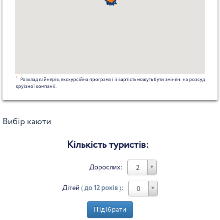
*
Розклад лайнерів, екскурсійна програма і її вартість можуть бути змінені на розсуд
круїзної компанії.
Вибір каюти
Кількість туристів:
Дорослих:
2
Дітей
(
до 12 років
)
:
0
Підібрати