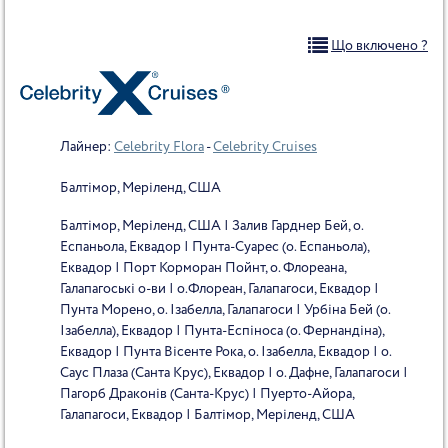
Що включено ?
Лайнер:
Celebrity Flora
-
Celebrity Cruises
Балтімор, Меріленд, США
Балтімор, Меріленд, США | Залив Гарднер Бей, о.
Еспаньола, Еквадор | Пунта-Суарес (о. Еспаньола),
Еквадор | Порт Корморан Пойнт, о. Флореана,
Галапагоські о-ви | о.Флореан, Галапагоси, Еквадор |
Пунта Морено, о. Ізабелла, Галапагоси | Урбіна Бей (о.
Ізабелла), Еквадор | Пунта-Еспіноса (о. Фернандіна),
Еквадор | Пунта Вісенте Рока, о. Ізабелла, Еквадор | о.
Саус Плаза (Санта Крус), Еквадор | о. Дафне, Галапагоси |
Пагорб Драконів (Санта-Крус) | Пуерто-Айора,
Галапагоси, Еквадор | Балтімор, Меріленд, США