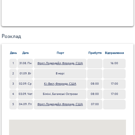
Розклад
День
Дата
Порт
Прибуття
Відправлення
1
31.08. Пн
Форт-Лодердейл, Флорида, США
16:00
2
01.09. Вт
В морі
3
02.09. Ср
Кі-Вест, Флорида, США
08:00
17:00
4
03.09. Чет
Біміні, Багамські Острови
08:00
17:00
5
04.09. Пт
Форт-Лодердейл, Флорида, США
07:00