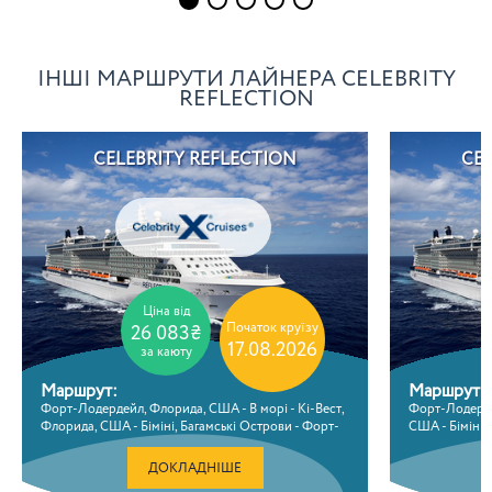
ІНШІ МАРШРУТИ ЛАЙНЕРА CELEBRITY
REFLECTION
CELEBRITY REFLECTION
CEL
Ціна від
Початок круїзу
26 083₴
17.08.2026
за каюту
Маршрут:
Маршрут:
Форт-Лодердейл, Флорида, США - В морі - Кі-Вест,
Форт-Лодерде
Флорида, США - Біміні, Багамські Острови - Форт-
США - Біміні,
Лодердейл, Флорида, США
Флорида, СШ
ДОКЛАДНІШЕ