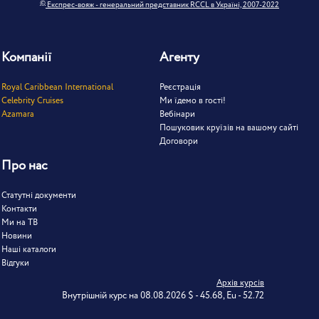
©
Експрес-вояж - генеральний представник RCCL в Україні, 2007-2022
Компанії
Агенту
Royal Caribbean International
Реєстрація
Celebrity Cruises
Ми їдемо в гості!
Azamara
Вебінари
Пошуковик круїзів на вашому сайті
Договори
Про нас
Статутні документи
Контакти
Ми на ТВ
Новини
Наші каталоги
Відгуки
Архів курсів
Внутрішній курс на 08.08.2026 $ - 45.68, Eu - 52.72