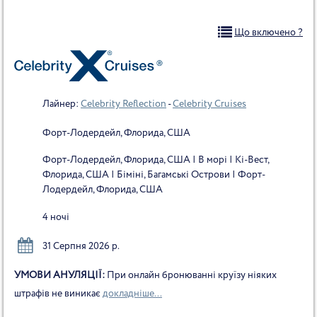
Що включено ?
Лайнер:
Celebrity Reflection
-
Celebrity Cruises
Форт-Лодердейл, Флорида, США
Форт-Лодердейл, Флорида, США | В морі | Кі-Вест,
Флорида, США | Біміні, Багамські Острови | Форт-
Лодердейл, Флорида, США
4 ночі
31 Серпня 2026 р.
УМОВИ АНУЛЯЦІЇ:
При онлайн бронюванні круїзу ніяких
штрафів не виникає
докладніше...