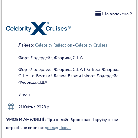
Що включено ?
Лайнер:
Celebrity Reflection
-
Celebrity Cruises
Форт-Лодердейл, Флорида, США
Форт-Лодердейл, Флорида, США | Кі-Вест, Флорида,
США | о. Великий Багама, Багами | Форт-Лодердейл,
Флорида, США
3 ночі
21 Квітня 2028 р.
УМОВИ АНУЛЯЦІЇ:
При онлайн бронюванні круїзу ніяких
штрафів не виникає
докладніше...