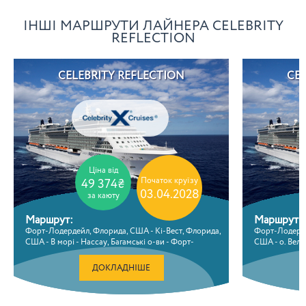
ІНШІ МАРШРУТИ ЛАЙНЕРА CELEBRITY
REFLECTION
CELEBRITY REFLECTION
CEL
Ціна від
Початок круїзу
49 374₴
03.04.2028
за каюту
Маршрут:
Маршрут:
Форт-Лодердейл, Флорида, США - Кі-Вест, Флорида,
Форт-Лодерде
США - В морі - Нассау, Багамські о-ви - Форт-
США - о. Вели
Лодердейл, Флорида, США
Флорида, СШ
ДОКЛАДНІШЕ