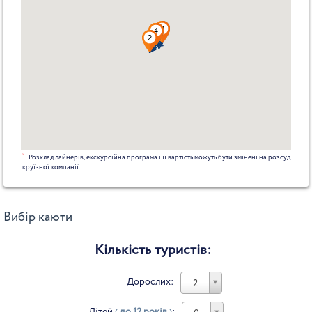
*
Розклад лайнерів, екскурсійна програма і її вартість можуть бути змінені на розсуд
круїзної компанії.
Вибір каюти
Кількість туристів:
Дорослих:
2
Дітей
(
до 12 років
)
: