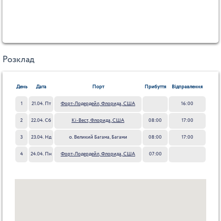
Розклад
День
Дата
Порт
Прибуття
Відправлення
1
21.04. Пт
Форт-Лодердейл, Флорида, США
16:00
2
22.04. Сб
Кі-Вест, Флорида, США
08:00
17:00
3
23.04. Нд
о. Великий Багама, Багами
08:00
17:00
4
24.04. Пн
Форт-Лодердейл, Флорида, США
07:00