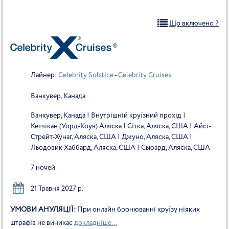
Що включено ?
Лайнер:
Celebrity Solstice
-
Celebrity Cruises
Ванкувер, Канада
Ванкувер, Канада | Внутрішній круїзний прохід |
Кетчікан (Уорд-Коув) Аляска | Сітка, Аляска, США | Айсі-
Стрейт-Хунаг, Аляска, США | Джуно, Аляска, США |
Льодовик Хаббард, Аляска, США | Сьюард, Аляска, США
7 ночей
21 Травня 2027 р.
УМОВИ АНУЛЯЦІЇ:
При онлайн бронюванні круїзу ніяких
штрафів не виникає
докладніше...