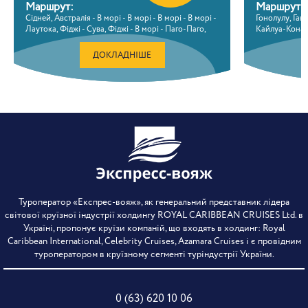
Маршрут:
Маршрут:
Сідней, Австралія - В морі - В морі - В морі - В морі -
Гонолулу, Гава
Лаутока, Фіджі - Сува, Фіджі - В морі - Паго-Паго,
Кайлуа-Кона, Г
Американське самоа - Лінія зміни дати - Апіа, Самоа
В морі - Ванк
- В морі - В морі - В морі - В морі - В морі - Гонолулу,
ДОКЛАДНІШЕ
Гаваї, США
Туроператор «Експрес-вояж», як генеральний представник лідера
світової круїзної індустрії холдингу ROYAL CARIBBEAN CRUISES Ltd. в
Україні, пропонує круїзи компаній, що входять в холдинг: Royal
Caribbean International, Celebrity Cruises, Azamara Cruises і є провідним
туроператором в круїзному сегменті туріндустрії України.
0 (63) 620 10 06