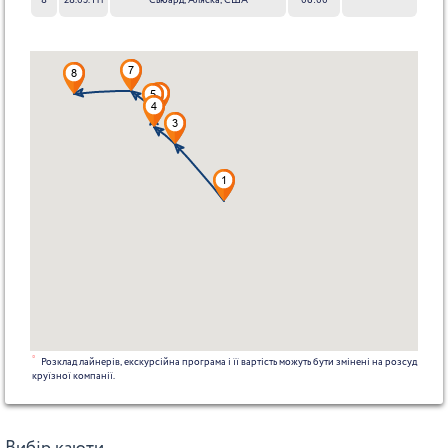
8
28.05. Пт
Сьюард, Аляска, США
06:00
*
Розклад лайнерів, екскурсійна програма і її вартість можуть бути змінені на розсуд
круїзної компанії.