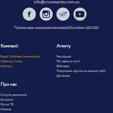
info@cruisexpress.com.ua
©
Експрес-вояж - генеральний представник RCCL в Україні, 2007-2022
Компанії
Агенту
Royal Caribbean International
Реєстрація
Celebrity Cruises
Ми їдемо в гості!
Azamara
Вебінари
Пошуковик круїзів на вашому сайті
Договори
Про нас
Статутні документи
Контакти
Ми на ТВ
Новини