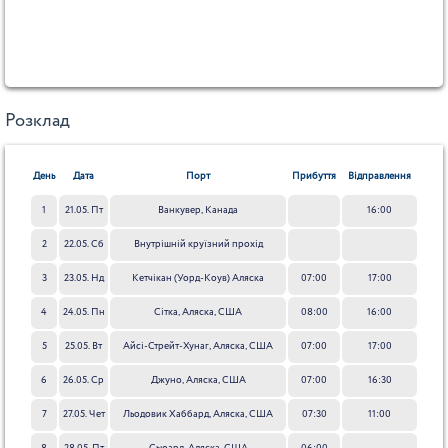
Розклад
День
Дата
Порт
Прибуття
Відправлення
1
21.05. Пт
Ванкувер, Канада
16:00
2
22.05. Сб
Внутрішній круїзний прохід
3
23.05. Нд
Кетчікан (Уорд-Коув) Аляска
07:00
17:00
4
24.05. Пн
Сітка, Аляска, США
08:00
16:00
5
25.05. Вт
Айсі-Стрейт-Хунаг, Аляска, США
07:00
17:00
6
26.05. Ср
Джуно, Аляска, США
07:00
16:30
7
27.05. Чет
Льодовик Хаббард, Аляска, США
07:30
11:00