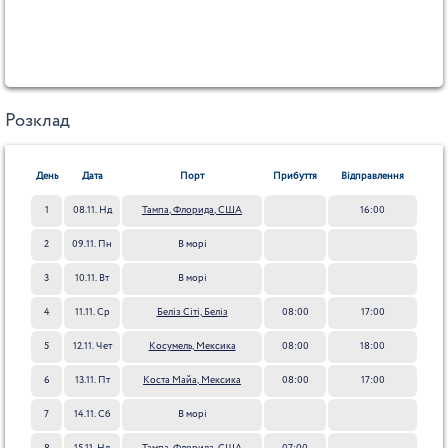
Розклад
День
Дата
Порт
Прибуття
Відправлення
1
08.11. Нд
Тампа, Флорида, США
16:00
2
09.11. Пн
В морі
3
10.11. Вт
В морі
4
11.11. Ср
Беліз Сіті, Беліз
08:00
17:00
5
12.11. Чет
Косумель, Мексика
08:00
18:00
6
13.11. Пт
Коста Майа, Мексика
08:00
17:00
7
14.11. Сб
В морі