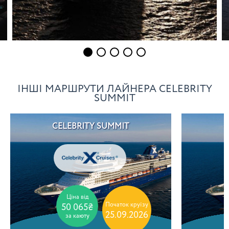
ІНШІ МАРШРУТИ ЛАЙНЕРА CELEBRITY
SUMMIT
CELEBRITY SUMMIT
C
Ціна від
Початок круїзу
50 065₴
25.09.2026
за каюту