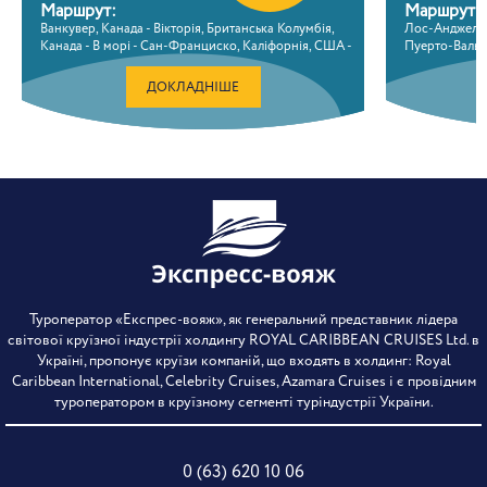
Маршрут:
Маршрут:
Ванкувер, Канада - Вікторія, Британська Колумбія,
Лос-Анджелес,
Канада - В морі - Сан-Франциско, Каліфорнія, США -
Пуерто-Вальяр
Сан-Франциско, Каліфорнія, США - В морі - Лос-
Кетцаль, Гвате
Анджелес, Каліфорнія, США
В морі - Пана
ДОКЛАДНІШЕ
Колумбія - В 
Кайманові остр
Флорида, СШ
Туроператор «Експрес-вояж», як генеральний представник лідера
світової круїзної індустрії холдингу ROYAL CARIBBEAN CRUISES Ltd. в
Україні, пропонує круїзи компаній, що входять в холдинг: Royal
Caribbean International, Celebrity Cruises, Azamara Cruises і є провідним
туроператором в круїзному сегменті туріндустрії України.
0 (63) 620 10 06