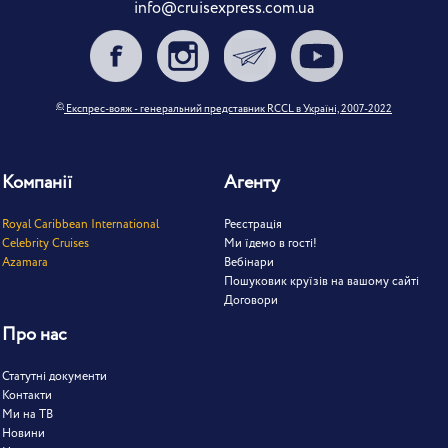
info@cruisexpress.com.ua
©
Експрес-вояж - генеральний представник RCCL в Україні, 2007-2022
Компанії
Агенту
Royal Caribbean International
Реєстрація
Celebrity Cruises
Ми їдемо в гості!
Azamara
Вебінари
Пошуковик круїзів на вашому сайті
Договори
Про нас
Статутні документи
Контакти
Ми на ТВ
Новини