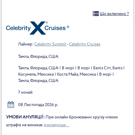
Що включено ?
Лайнер:
Celebrity Summit
-
Celebrity Cruises
Тампа, Флорида, США
Тампа, Флорида, США | В морі | В морі | Беліз Сіті, Беліз |
Косумель, Мексика | Коста Майа, Мексика | В морі |
Тампа, Флорида, США
7 ночей
08 Листопада 2026 р.
УМОВИ АНУЛЯЦІЇ:
При онлайн бронюванні круїзу ніяких
штрафів не виникає
докладніше...