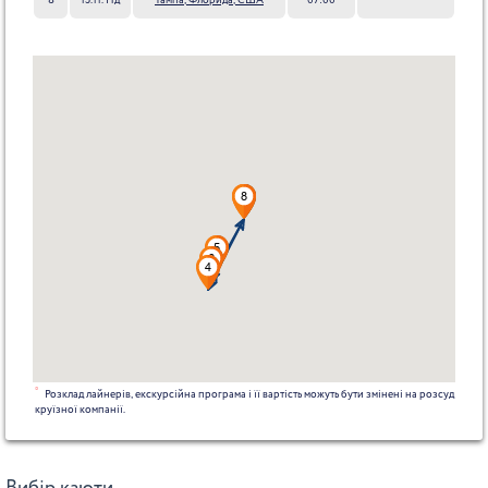
8
15.11. Нд
Тампа, Флорида, США
07:00
*
Розклад лайнерів, екскурсійна програма і її вартість можуть бути змінені на розсуд
круїзної компанії.