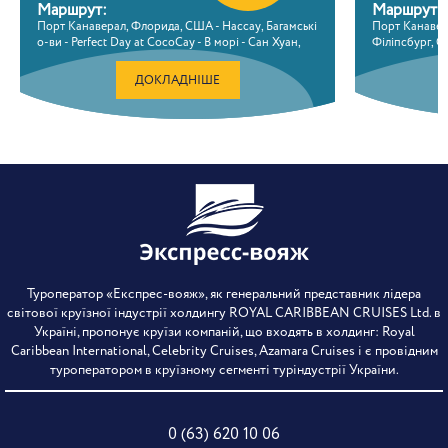
Маршрут:
Маршрут:
Порт Канаверал, Флорида, США - Нассау, Багамські
Порт Канавера
о-ви - Perfect Day at CocoCay - В морі - Сан Хуан,
Філіпсбург, С
Пуерто Ріко - Пуерто-плата, Домініканська
морі - Perfec
республіка - В морі - Порт Канаверал, Флорида,
Флорида, СШ
ДОКЛАДНІШЕ
США
Туроператор «Експрес-вояж», як генеральний представник лідера
світової круїзної індустрії холдингу ROYAL CARIBBEAN CRUISES Ltd. в
Україні, пропонує круїзи компаній, що входять в холдинг: Royal
Caribbean International, Celebrity Cruises, Azamara Cruises і є провідним
туроператором в круїзному сегменті туріндустрії України.
0 (63) 620 10 06