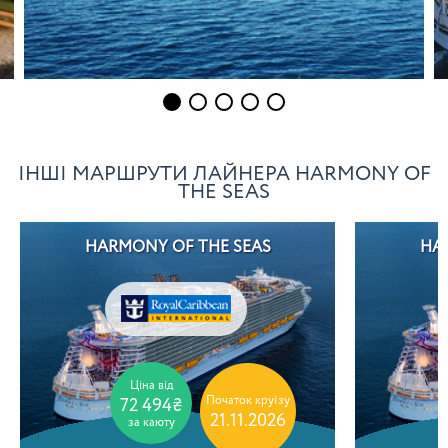
ІНШІ МАРШРУТИ ЛАЙНЕРА HARMONY OF
THE SEAS
HARMONY OF THE SEAS
HA
Ціна від
Початок круїзу
72 494₴
21.11.2026
за каюту