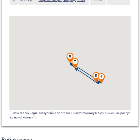
8
30.12. Ср
Порт Канаверал, Флорида, США
06:00
*
Розклад лайнерів, екскурсійна програма і її вартість можуть бути змінені на розсуд
круїзної компанії.