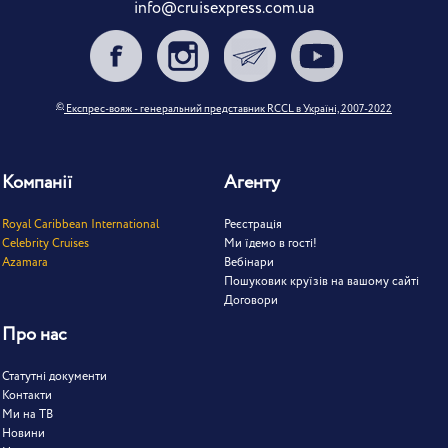
info@cruisexpress.com.ua
©
Експрес-вояж - генеральний представник RCCL в Україні, 2007-2022
Компанії
Агенту
Royal Caribbean International
Реєстрація
Celebrity Cruises
Ми їдемо в гості!
Azamara
Вебінари
Пошуковик круїзів на вашому сайті
Договори
Про нас
Статутні документи
Контакти
Ми на ТВ
Новини