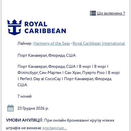
Що включено ?
Лайнер:
Harmony of the Seas
-
Royal Caribbean International
Порт Канаверал, Флорида, США
Порт Канаверал, Флорида, США | В морі | В морі |
Філіпсбург, Сен-Мартен | Сан Хуан, Пуерто Ріко | В морі
| Perfect Day at CocoCay | Порт Канаверал, Флорида,
США
7 ночей
23 Грудня 2026 р.
УМОВИ АНУЛЯЦІЇ:
При онлайн бронюванні круїзу ніяких
штрафів не виникає
докладніше...