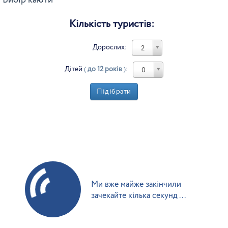
Вибір каюти
Кількість туристів:
Дорослих:
2
Дітей
(
до 12 років
)
:
0
Підібрати
Ми вже майже закінчили
зачекайте кілька секунд ...