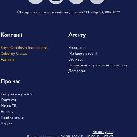
©
Експрес-вояж - генеральний представник RCCL в Україні, 2007-2022
Компанії
Агенту
Royal Caribbean International
Реєстрація
Celebrity Cruises
Ми їдемо в гості!
Azamara
Вебінари
Пошуковик круїзів на вашому сайті
Договори
Про нас
Статутні документи
Контакти
Ми на ТВ
Новини
Наші каталоги
Відгуки
Архів курсів