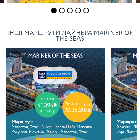
ІНШІ МАРШРУТИ ЛАЙНЕРА MARINER OF
THE SEAS
MARINER OF THE SEAS
MA
Ціна від
Початок круїзу
41 396₴
22.08.2026
за каюту
Маршрут:
Маршрут:
Галвестон, Техас - В морі - Коста Майа, Мексика -
Галвестон, Тех
Косумель, Мексика - В морі - Галвестон, Техас
морі - Галвест