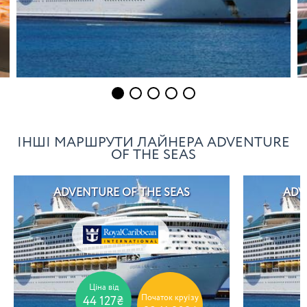
ІНШІ МАРШРУТИ ЛАЙНЕРА ADVENTURE
OF THE SEAS
ADVENTURE OF THE SEAS
ADV
Ціна від
Початок круїзу
44 127₴