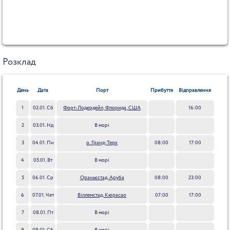
Розклад
День
Дата
Порт
Прибуття
Відправлення
1
02.01. Сб
Форт-Лодердейл, Флорида, США
16:00
2
03.01. Нд
В морі
3
04.01. Пн
о. Гранд-Терк
08:00
17:00
4
05.01. Вт
В морі
5
06.01. Ср
Ораньєстад, Аруба
08:00
23:00
6
07.01. Чет
Віллемстад, Кюрасао
07:00
17:00
7
08.01. Пт
В морі