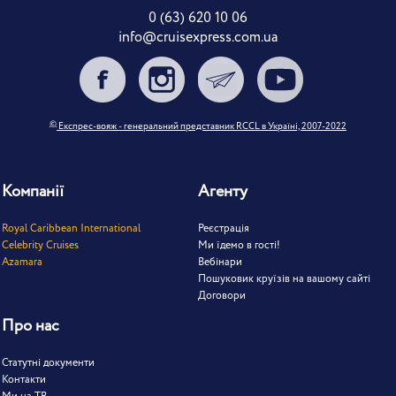
0 (63) 620 10 06
info@cruisexpress.com.ua
©
Експрес-вояж - генеральний представник RCCL в Україні, 2007-2022
Компанії
Агенту
Royal Caribbean International
Реєстрація
Celebrity Cruises
Ми їдемо в гості!
Azamara
Вебінари
Пошуковик круїзів на вашому сайті
Договори
Про нас
Статутні документи
Контакти