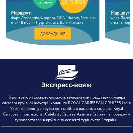
29.11.2026
за каюту
Маршрут:
Маршрут:
Форт-Лодердейл, Флорида, США - Нассау, Багамські
Форт-Лодерде
о-ви - В морі - - Пуерто-плата, Домініканська
о-ви - В морі 
республіка - В морі - Форт-Лодердейл, Флорида,
Віллемстад, Кю
США
Лодердейл, 
ДОКЛАДНІШЕ
Туроператор «Експрес-вояж», як генеральний представник лідера
світової круїзної індустрії холдингу ROYAL CARIBBEAN CRUISES Ltd. в
Україні, пропонує круїзи компаній, що входять в холдинг: Royal
Caribbean International, Celebrity Cruises, Azamara Cruises і є провідним
туроператором в круїзному сегменті туріндустрії України.