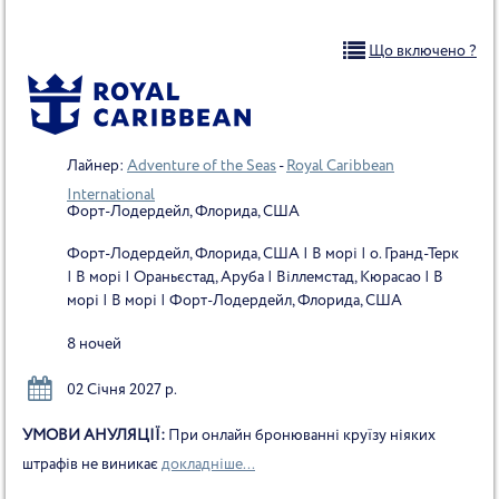
Що включено ?
Лайнер:
Adventure of the Seas
-
Royal Caribbean
International
Форт-Лодердейл, Флорида, США
Форт-Лодердейл, Флорида, США | В морі | о. Гранд-Терк
| В морі | Ораньєстад, Аруба | Віллемстад, Кюрасао | В
морі | В морі | Форт-Лодердейл, Флорида, США
8 ночей
02 Січня 2027 р.
УМОВИ АНУЛЯЦІЇ:
При онлайн бронюванні круїзу ніяких
штрафів не виникає
докладніше...