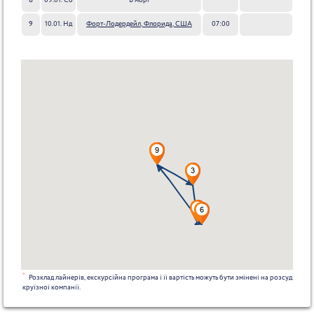
8
09.01. Сб
В морі
9
10.01. Нд
Форт-Лодердейл, Флорида, США
07:00
*
Розклад лайнерів, екскурсійна програма і її вартість можуть бути змінені на розсуд
круїзної компанії.