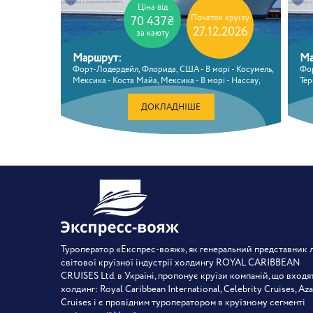
Ціна від
Початок круїзу
70 437₴
27.12.2026
за каюту
Маршрут:
Ма
Форт-Лодердейл, Флорида, США - В морі - Косумель,
Фор
Мексика - Коста Майа, Мексика - В морі - Нассау,
Тер
Багамські о-ви - Форт-Лодердейл, Флорида, США
Кюр
Фл
ДОКЛАДНІШЕ
Туроператор «Експрес-вояж», як генеральний представник 
світової круїзної індустрії холдингу ROYAL CARIBBEAN
CRUISES Ltd. в Україні, пропонує круїзи компаній, що входя
холдинг: Royal Caribbean International, Celebrity Cruises, Az
Cruises і є провідним туроператором в круїзному сегменті