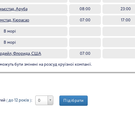
ньєстад, Аруба
08:00
23:00
емстад, Кюрасао
07:00
17:00
В морі
В морі
рдейл, Флорида, США
07:00
 можуть бути змінені на розсуд круїзної компанії.
тей
(
до 12 років
)
:
Підібрати
0