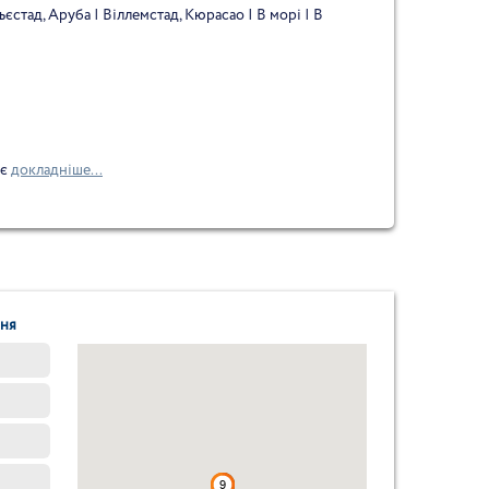
єстад, Аруба | Віллемстад, Кюрасао | В морі | В
ає
докладніше...
ння