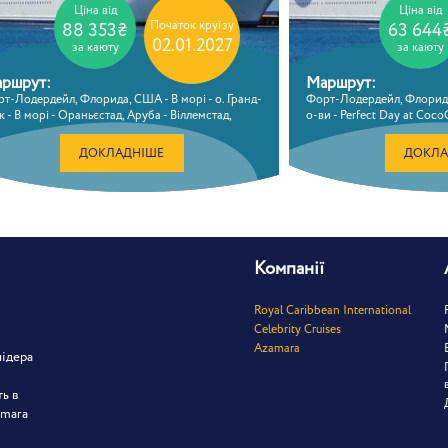
Ціна від
Ціна від
Початок круїзу
88 353₴
63 644
02.01.2027
за каюту
за каюту
ршрут:
Маршрут:
т-Лодердейл, Флорида, США - В морі - о. Гранд-
Форт-Лодердейл, Флорида
к - В морі - Ораньєстад, Аруба - Віллемстад,
о-ви - Perfect Day at CocoC
асао - В морі - В морі - Форт-Лодердейл,
В морі - Форт-Лодердейл
орида, США
ДОКЛАДНІШЕ
ДОКЛА
Компанії
Royal Caribbean International
Celebrity Cruises
Azamara
лідера
ть в
amara