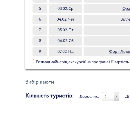
5
03.02. Ср
Ора
6
04.02. Чет
Вілл
7
05.02. Пт
8
06.02. Сб
9
07.02. Нд
Форт-Лоде
*
Розклад лайнерів, екскурсійна програма і її вартість
Вибір каюти
Кількість туристів:
Дорослих:
Ді
2