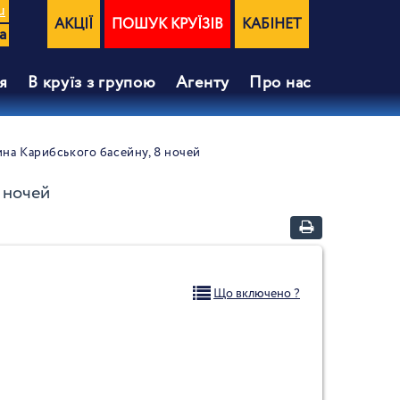
u
АКЦІЇ
ПОШУК КРУЇЗІВ
КАБІНЕТ
a
я
В круїз з групою
Агенту
КАБІНЕТ
ПОШУК
Про нас
АКЦІЇ
КРУЇЗІВ
тина Карибського басейну, 8 ночей
8 ночей
Що включено ?