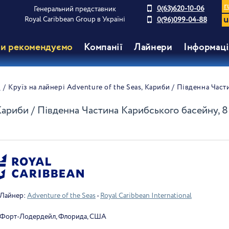
r
0(63)620-10-06
Генеральний представник
u
Royal Caribbean Group в Україні
0(96)099-04-88
и рекомендуємо
Компанії
Лайнери
Інформаці
s
Круїз на лайнері Adventure of the Seas, Кариби / Південна Час
 Кариби / Південна Частина Карибського басейну, 
Лайнер:
Adventure of the Seas
-
Royal Caribbean International
Форт-Лодердейл, Флорида, США