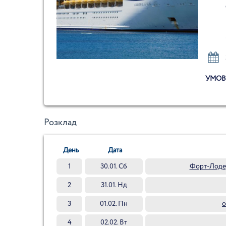
УМОВ
Розклад
День
Дата
1
30.01. Сб
Форт-Лоде
2
31.01. Нд
3
01.02. Пн
о
4
02.02. Вт