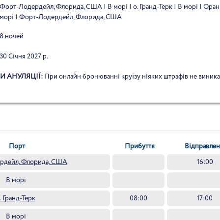
Форт-Лодердейл, Флорида, США | В морі | о. Гранд-Терк | В морі | Орань
морі | Форт-Лодердейл, Флорида, США
8 ночей
30 Січня 2027 р.
И АНУЛЯЦІЇ:
При онлайн бронюванні круїзу ніяких штрафів не виник
Порт
Прибуття
Відправле
рдейл, Флорида, США
16:00
В морі
. Гранд-Терк
08:00
17:00
В морі