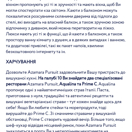
вікном пропонують усі ті ж зручності та мають вікна, щоб Ви
могли спостерігати «за світом». Каюти з балконом можуть
похвалитися розсувними скляними дверима від підлоги до
стелі, які виходять на власний балкон, а також зручною зоною
відпочинку з диваном, який можна перетворити на ліжко.
Люкси мають усі ті ж функції, що й каюти з балконом, а також
простору ванну кімнату з душем, а в деяких випадках і ванною,
та додаткові привілеї, такі як пакет напоїв, хвилини
безкоштовного інтернету та ін.
ХАРЧУВАННЯ
Дозвольте Azamara Pursuit задовольнити Вашу пристрасть до
вишуканої кухні.
На палубі 10 Ви знайдете два спеціалізовані
ресторани
Azamara Pursuit,
Aqualina та Prime C
. Aqualina
пропонує одні з найавтентичніших страв Італії. Паста,
приготована з нуля, традиційні та автентичні рецепти та
вишукані вегетаріанські страви – тут кожен знайде щось для
себе! Якщо Ви любите стейки та морепродукти, тоді
вирушайте до Prime C. Зі смачними стравами у вишуканій
обстановці, Prime C створить чудовий вечір. Більше того, якщо
шеф-кухар відвідав місцевий ринок, поки Azamara Pursuit
знаходиться в порту, Ви з нетерпінням чекатимете на