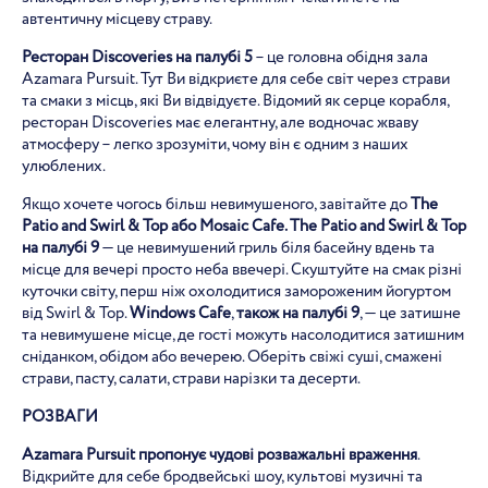
автентичну місцеву страву.
Ресторан Discoveries на палубі 5
– це головна обідня зала
Azamara Pursuit. Тут Ви відкриєте для себе світ через страви
та смаки з місць, які Ви відвідуєте. Відомий як серце корабля,
ресторан Discoveries має елегантну, але водночас жваву
атмосферу – легко зрозуміти, чому він є одним з наших
улюблених.
Якщо хочете чогось більш невимушеного, завітайте до
The
Patio and Swirl & Top або Mosaic Cafe. The Patio and Swirl & Top
на палубі 9
— це невимушений гриль біля басейну вдень та
місце для вечері просто неба ввечері. Скуштуйте на смак різні
куточки світу, перш ніж охолодитися замороженим йогуртом
від Swirl & Top.
Windows Cafe
,
також на палубі 9
, — це затишне
та невимушене місце, де гості можуть насолодитися затишним
сніданком, обідом або вечерею. Оберіть свіжі суші, смажені
страви, пасту, салати, страви нарізки та десерти.
РОЗВАГИ
Azamara Pursuit пропонує чудові розважальні враження
.
Відкрийте для себе бродвейські шоу, культові музичні та