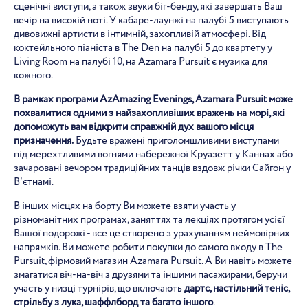
сценічні виступи, а також звуки біг-бенду, які завершать Ваш
вечір на високій ноті. У кабаре-лаунжі на палубі 5 виступають
дивовижні артисти в інтимній, захопливій атмосфері. Від
коктейльного піаніста в The Den на палубі 5 до квартету у
Living Room на палубі 10, на Azamara Pursuit є музика для
кожного.
В рамках програми AzAmazing Evenings, Azamara Pursuit може
похвалитися одними з найзахопливіших вражень на морі, які
допоможуть вам відкрити справжній дух вашого місця
призначення.
Будьте вражені приголомшливими виступами
під мерехтливими вогнями набережної Круазетт у Каннах або
зачаровані вечором традиційних танців вздовж річки Сайгон у
В'єтнамі.
В інших місцях на борту Ви можете взяти участь у
різноманітних програмах, заняттях та лекціях протягом усієї
Вашої подорожі - все це створено з урахуванням неймовірних
напрямків. Ви можете робити покупки до самого входу в The
Pursuit, фірмовий магазин Azamara Pursuit. А Ви навіть можете
змагатися віч-на-віч з друзями та іншими пасажирами, беручи
участь у низці турнірів, що включають
дартс, настільний теніс,
стрільбу з лука, шаффлборд та багато іншого
.