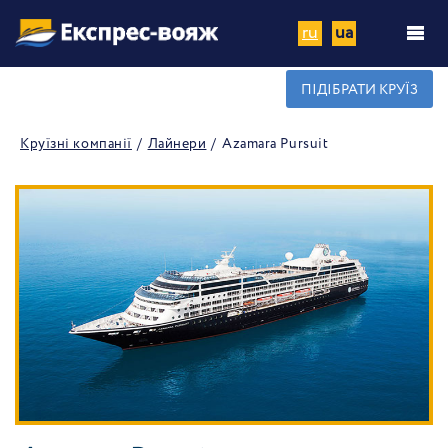
ru
ua
ПІДІБРАТИ КРУЇЗ
Круїзні компанії
Лайнери
Azamara Pursuit