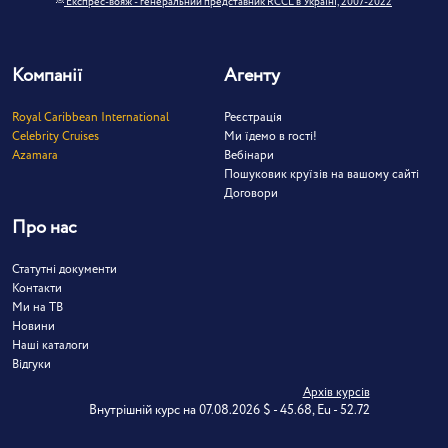
Експрес-вояж - генеральний представник RCCL в Україні, 2007-2022
Компанії
Агенту
Royal Caribbean International
Реєстрація
Celebrity Cruises
Ми їдемо в гості!
Azamara
Вебінари
Пошуковик круїзів на вашому сайті
Договори
Про нас
Статутні документи
Контакти
Ми на ТВ
Новини
Наші каталоги
Відгуки
Архів курсів
Внутрішній курс на 07.08.2026 $ - 45.68, Eu - 52.72