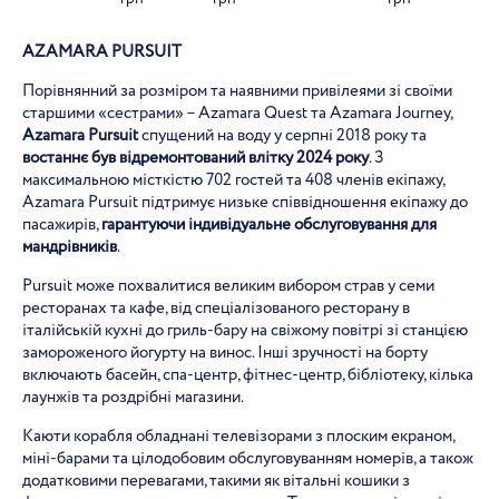
AZAMARA PURSUIT
Порівнянний за розміром та наявними привілеями зі своїми
старшими «сестрами» – Azamara Quest та Azamara Journey,
Azamara Pursuit
спущений на воду у серпні 2018 року та
востаннє був відремонтований влітку 2024 року
. З
максимальною місткістю 702 гостей та 408 членів екіпажу,
Azamara Pursuit підтримує низьке співвідношення екіпажу до
пасажирів,
гарантуючи індивідуальне обслуговування для
мандрівників
.
Pursuit може похвалитися великим вибором страв у семи
ресторанах та кафе, від спеціалізованого ресторану в
італійській кухні до гриль-бару на свіжому повітрі зі станцією
замороженого йогурту на винос. Інші зручності на борту
включають басейн, спа-центр, фітнес-центр, бібліотеку, кілька
лаунжів та роздрібні магазини.
Каюти корабля обладнані телевізорами з плоским екраном,
міні-барами та цілодобовим обслуговуванням номерів, а також
додатковими перевагами, такими як вітальні кошики з