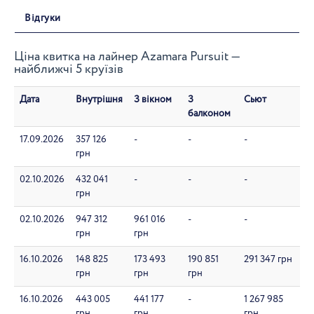
Відгуки
Ціна квитка на лайнер Azamara Pursuit —
найближчі 5 круїзів
Дата
Внутрішня
З вікном
З
Сьют
балконом
17.09.2026
357 126
-
-
-
грн
02.10.2026
432 041
-
-
-
грн
02.10.2026
947 312
961 016
-
-
грн
грн
16.10.2026
148 825
173 493
190 851
291 347 грн
грн
грн
грн
16.10.2026
443 005
441 177
-
1 267 985
грн
грн
грн