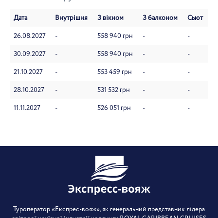
Дата
Внутрішня
З вікном
З балконом
Сьют
26.08.2027
-
558 940 грн
-
-
30.09.2027
-
558 940 грн
-
-
21.10.2027
-
553 459 грн
-
-
28.10.2027
-
531 532 грн
-
-
11.11.2027
-
526 051 грн
-
-
Туроператор «Експрес-вояж», як генеральний представник лідера