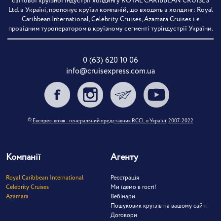
світової круїзної індустрії холдингу ROYAL CARIBBEAN CRUISES
Ltd. в Україні, пропонує круїзи компаній, що входять в холдинг: Royal
Caribbean International, Celebrity Cruises, Azamara Cruises і є
провідним туроператором в круїзному сегменті туріндустрії України.
0 (63) 620 10 06
info@cruisexpress.com.ua
©
Експрес-вояж - генеральний представник RCCL в Україні, 2007-2022
Компанії
Агенту
Royal Caribbean International
Реєстрація
Celebrity Cruises
Ми їдемо в гості!
Azamara
Вебінари
Пошуковик круїзів на вашому сайті
Договори