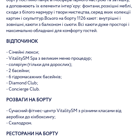
борту постійно панує атмосфера гарного настрою та затишку,
а доповнюють їх елементи інтер`єру: фонтани, розкішні меблі,
сходи з білого мармуру і твори мистецтва, серед яких колекції
картин і скульптур.Всього на борту 1126 кают: внутрішні і
зовнішні, каюти з балконом і сьюти. Всі каюти дуже просторі і
максимально обладнані для комфорту гостей.
ВІДПОЧИНОК
- Сімейні люкси;
- VitalitySM Spa з великим меню процедур;
- соляріум (тільки для дорослих);
- 2 басейни;
- 6 гідромасажних басейнів;
- Diamond Club;
- Concierge Club.
РОЗВАГИ НА БОРТУ
- Сучасний фітнес-центр VitalitySM з різними класами від
аеробіки до кікбоксингу;
- Скалодром.
РЕСТОРАНИ НА БОРТУ