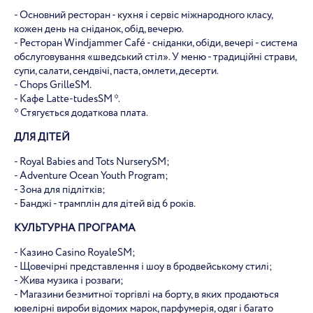
- Основний ресторан - кухня і сервіс міжнародного класу,
кожен день на сніданок, обід, вечерю.
- Ресторан Windjammer Café - сніданки, обіди, вечері - система
обслуговування «шведський стіл». У меню - традиційні страви,
супи, салати, сендвічі, паста, омлети, десерти.
- Chops GrilleSM.
- Кафе Latte-tudesSM *.
* Стягується додаткова плата.
ДЛЯ ДІТЕЙ
- Royal Babies and Tots NurserySM;
- Adventure Ocean Youth Program;
- Зона для підлітків;
- Банджі - трамплін для дітей від 6 років.
КУЛЬТУРНА ПРОГРАМА
- Казино Casino RoyaleSM;
- Щовечірні представлення і шоу в бродвейському стилі;
- Жива музика і розваги;
- Магазини безмитної торгівлі на борту, в яких продаються
ювелірні вироби відомих марок, парфумерія, одяг і багато