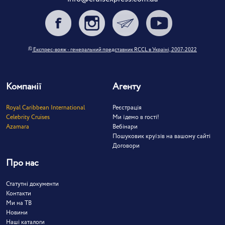
©
Експрес-вояж - генеральний представник RCCL в Україні, 2007-2022
Компанії
Агенту
Royal Caribbean International
Реєстрація
Celebrity Cruises
Ми їдемо в гості!
Azamara
Вебінари
Пошуковик круїзів на вашому сайті
Договори
Про нас
Статутні документи
Контакти
Ми на ТВ
Новини
Наші каталоги