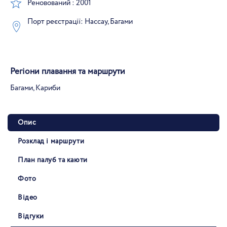
Реновований : 2001
Порт реєстрації: Нассау, Багами
Регіони плавання та маршрути
Багами, Кариби
Опис
Розклад і маршрути
План палуб та каюти
Фото
Відео
Відгуки