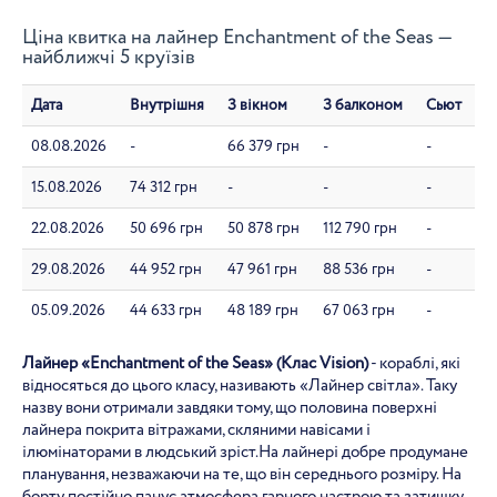
Ціна квитка на лайнер Enchantment of the Seas —
найближчі 5 круїзів
Дата
Внутрішня
З вікном
З балконом
Сьют
08.08.2026
-
66 379 грн
-
-
15.08.2026
74 312 грн
-
-
-
22.08.2026
50 696 грн
50 878 грн
112 790 грн
-
29.08.2026
44 952 грн
47 961 грн
88 536 грн
-
05.09.2026
44 633 грн
48 189 грн
67 063 грн
-
Лайнер «Enchantment of the Seas» (Клас Vision)
- кораблі, які
відносяться до цього класу, називають «Лайнер світла». Таку
назву вони отримали завдяки тому, що половина поверхні
лайнера покрита вітражами, скляними навісами і
ілюмінаторами в людський зріст.На лайнері добре продумане
планування, незважаючи на те, що він середнього розміру. На