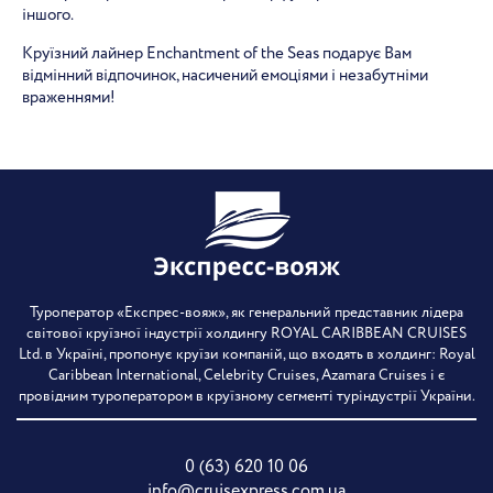
іншого.
Круїзний лайнер Enchantment of the Seas подарує Вам
відмінний відпочинок, насичений емоціями і незабутніми
враженнями!
Туроператор «Експрес-вояж», як генеральний представник лідера
світової круїзної індустрії холдингу ROYAL CARIBBEAN CRUISES
Ltd. в Україні, пропонує круїзи компаній, що входять в холдинг: Royal
Caribbean International, Celebrity Cruises, Azamara Cruises і є
провідним туроператором в круїзному сегменті туріндустрії України.
0 (63) 620 10 06
info@cruisexpress.com.ua